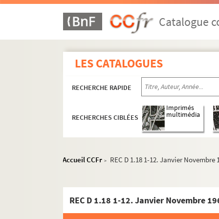
Catalogue co
LES CATALOGUES
RECHERCHE RAPIDE
Imprimés
multimédia
RECHERCHES CIBLÉES
REC A 1-3. Éléments biographiques.
REC D 1-2. Correspondance [classement par an
Accueil CCFr
REC D 1.18 1-12. Janvier Novembre 
>
REC D 1.1-44. Correspondance générale et p
REC D 1.1 1. Septembre 1949
REC D 1.18 1-12. Janvier Novembre 19
REC D 1.2 1-10. Mars décembre 1951