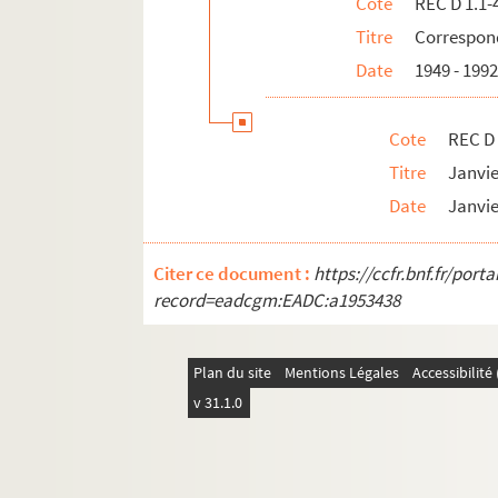
Cote
REC D 1.1-
REC D 1.34 1-45. Janvier Décembre 19
Titre
Correspond
REC D 1.35 1-31. Janvier Décembre 19
Date
1949 - 199
REC D 1.36 1-17. Janvier Octobre 198
REC D 1.37 1-10. Janvier Novembre 1
Cote
REC D 
REC D 1.38 1-8. Janvier Août 1987
Titre
Janvi
REC D 1.39 1-13. Janvier Septembre 1
Date
Janvi
REC D 1.40 1-9. Janvier Novembre 19
REC D 1.41 1-18. Janvier Décembre 19
Citer ce document :
https://ccfr.bnf.fr/por
REC D 1.42 1-21. Janvier Septembre 1
record=eadcgm:EADC:a1953438
REC D 1.43 1-4. Septembre Décembre
REC D 1.44 1-8. Janvier Novembre 19
Plan du site
Mentions Légales
Accessibilit
REC D 1.45 1-4. Février Novembre 199
v 31.1.0
REC D 1.46 1-2. Mai Octobre 1973
REC D 1 47 1-2. Mars 1996
REC D 1.48 1-2. Mai Octobre 1997