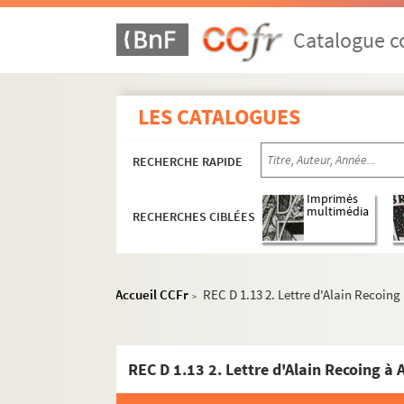
Catalogue co
LES CATALOGUES
RECHERCHE RAPIDE
Imprimés
multimédia
RECHERCHES CIBLÉES
Accueil CCFr
REC D 1.13 2. Lettre d'Alain Recoing
>
REC A 1-3. Éléments biographiques.
REC D 1.13 2. Lettre d'Alain Recoing à 
REC D 1-2. Correspondance [classement par an
REC D 1.1-44. Correspondance générale et p