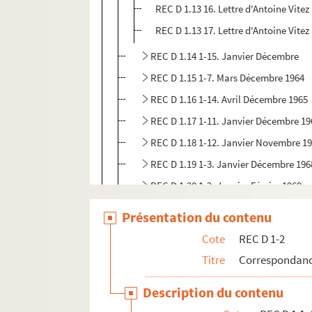
REC D 1.13 16. Lettre d'Antoine Vitez
REC D 1.13 17. Lettre d'Antoine Vitez
REC D 1.14 1-15. Janvier Décembre
REC D 1.15 1-7. Mars Décembre 1964
REC D 1.16 1-14. Avril Décembre 1965
REC D 1.17 1-11. Janvier Décembre 19
REC D 1.18 1-12. Janvier Novembre 1
REC D 1.19 1-3. Janvier Décembre 196
REC D 1.20 1-2. Janvier Février 1969
REC D 1.21 1-4. Mars Juin 1970
Présentation du contenu
REC D 1.22 1-5. Octobre Décembre 19
Cote
REC D 1-2
REC D 1.23 1-16. Janvier Décembre 19
Titre
Correspondanc
REC D 1.24 1-31. Février Décembre 19
Description du contenu
REC D 1.25 1-22. Janvier Décembre 19