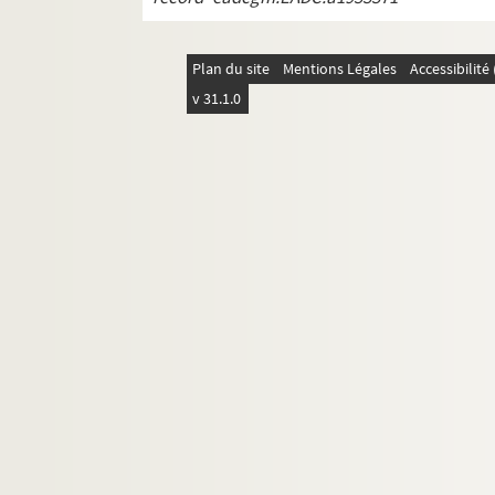
REC D 1.41 1-18. Janvier Décembre 19
REC D 1.42 1-21. Janvier Septembre 1
Plan du site
Mentions Légales
Accessibilit
REC D 1.43 1-4. Septembre Décembre
v 31.1.0
REC D 1.44 1-8. Janvier Novembre 19
REC D 1.45 1-4. Février Novembre 199
REC D 1.46 1-2. Mai Octobre 1973
REC D 1 47 1-2. Mars 1996
REC D 1.48 1-2. Mai Octobre 1997
REC D 1.49 1-2. Février Septembre 19
REC D 1.50 1-21. Non datées.
REC D 2.1-6. Autres courriers.
REC J 1-11. Œuvre artistique et carrière.
REC L 1. Archives des collaborateurs d'Alain
REC M 1-4. Documentation générale sur la m