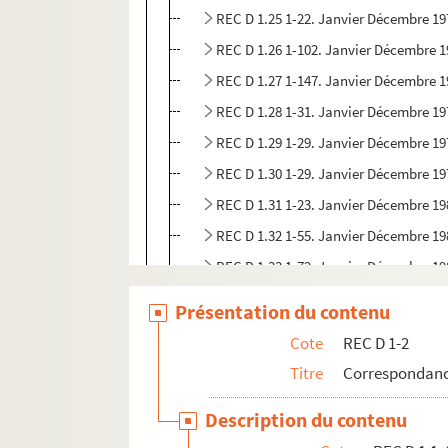
REC D 1.25 1-22. Janvier Décembre 19
REC D 1.26 1-102. Janvier Décembre 
REC D 1.27 1-147. Janvier Décembre 
REC D 1.28 1-31. Janvier Décembre 19
REC D 1.29 1-29. Janvier Décembre 19
REC D 1.30 1-29. Janvier Décembre 19
REC D 1.31 1-23. Janvier Décembre 19
REC D 1.32 1-55. Janvier Décembre 19
REC D 1.33 1-72. Janvier Décembre 19
REC D 1.34 1-45. Janvier Décembre 19
Présentation du contenu
REC D 1.35 1-31. Janvier Décembre 19
Cote
REC D 1-2
REC D 1.36 1-17. Janvier Octobre 198
Titre
Correspondanc
REC D 1.37 1-10. Janvier Novembre 1
Description du contenu
REC D 1.38 1-8. Janvier Août 1987