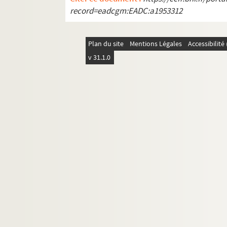
record=eadcgm:EADC:a1953312
REC D 1.41 1-18. Janvier Décembre 19
REC D 1.42 1-21. Janvier Septembre 1
REC D 1.43 1-4. Septembre Décembre
Plan du site
Mentions Légales
Accessibilit
v 31.1.0
REC D 1.44 1-8. Janvier Novembre 19
REC D 1.45 1-4. Février Novembre 199
REC D 1.46 1-2. Mai Octobre 1973
REC D 1 47 1-2. Mars 1996
REC D 1.48 1-2. Mai Octobre 1997
REC D 1.49 1-2. Février Septembre 19
REC D 1.50 1-21. Non datées.
REC D 2.1-6. Autres courriers.
REC J 1-11. Œuvre artistique et carrière.
REC L 1. Archives des collaborateurs d'Alain
REC M 1-4. Documentation générale sur la m