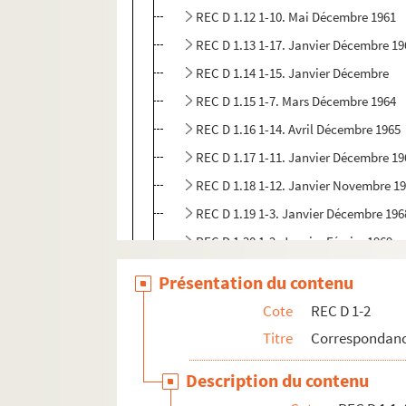
REC D 1.12 1-10. Mai Décembre 1961
REC D 1.13 1-17. Janvier Décembre 19
REC D 1.14 1-15. Janvier Décembre
REC D 1.15 1-7. Mars Décembre 1964
REC D 1.16 1-14. Avril Décembre 1965
REC D 1.17 1-11. Janvier Décembre 19
REC D 1.18 1-12. Janvier Novembre 1
REC D 1.19 1-3. Janvier Décembre 196
REC D 1.20 1-2. Janvier Février 1969
REC D 1.21 1-4. Mars Juin 1970
Présentation du contenu
REC D 1.22 1-5. Octobre Décembre 19
Cote
REC D 1-2
REC D 1.23 1-16. Janvier Décembre 19
Titre
Correspondanc
REC D 1.24 1-31. Février Décembre 19
Description du contenu
REC D 1.25 1-22. Janvier Décembre 19