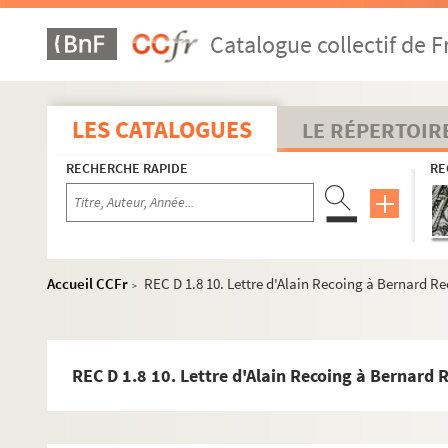
Catalogue collectif de F
LES CATALOGUES
LE RÉPERTOIR
RECHERCHE RAPIDE
RE
REC A 1-3. Éléments biographiques.
REC D 1-2. Correspondance [classement par année].
Accueil CCFr
REC D 1.8 10. Lettre d'Alain Recoing à Bernard R
>
REC D 1.1-44. Correspondance générale et personnelle.
REC D 1.1 1. Septembre 1949
REC D 1.2 1-10. Mars décembre 1951
REC D 1.8 10. Lettre d'Alain Recoing à Bernard 
REC D 1.3 1-10. Février juillet 1952
REC D 1.4 1-3. Juin Octobre 1953