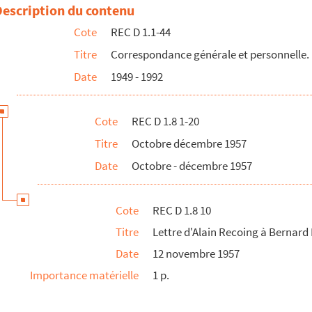
coing
Description du contenu
ecoing
Cote
REC D 1.1-44
nais
Titre
Correspondance générale et personnelle.
Date
1949 - 1992
n des amitiés franco-chinoises
ntoine
Cote
REC D 1.8 1-20
pliant du Théâtre Martin Martine
Titre
Octobre décembre 1957
lard-Verger
Date
Octobre - décembre 1957
cité sur Martin Martine, s.d.
Cote
REC D 1.8 10
Titre
Lettre d'Alain Recoing à Bernard
Date
12 novembre 1957
Importance matérielle
1 p.