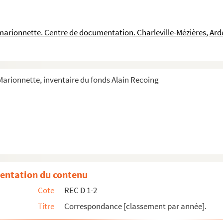
a marionnette. Centre de documentation. Charleville-Mézières, Ar
coing
 Marionnette, inventaire du fonds Alain Recoing
on des licences du ministère de l'Éducation nationale
ng
ing
issabide
n
coing
entation du contenu
epp
Cote
REC D 1-2
l'académie de Paris
Titre
Correspondance [classement par année].
coing