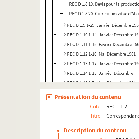
REC D 1.8 19. Devis pour la productio
REC D 1.8 20. Curriculum vitae d'Al
REC D 1.9 1-29. Janvier Décembre 195
REC D 1.10 1-14. Janvier Décembre 19
REC D 1.11 1-18. Février Décembre 19
REC D 1.12 1-10. Mai Décembre 1961
REC D 1.13 1-17. Janvier Décembre 19
REC D 1.14 1-15. Janvier Décembre
REC D 1.15 1-7. Mars Décembre 1964
REC D 1.16 1-14. Avril Décembre 1965
Présentation du contenu
REC D 1.17 1-11. Janvier Décembre 19
Cote
REC D 1-2
REC D 1.18 1-12. Janvier Novembre 1
Titre
Correspondanc
REC D 1.19 1-3. Janvier Décembre 196
Description du contenu
REC D 1.20 1-2. Janvier Février 1969