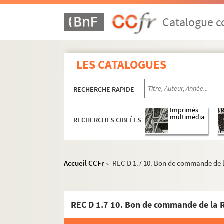
Catalogue co
LES CATALOGUES
RECHERCHE RAPIDE
Imprimés
multimédia
RECHERCHES CIBLÉES
REC A 1-3. Éléments biographiques.
Accueil CCFr
REC D 1.7 10. Bon de commande de l
>
REC D 1-2. Correspondance [classement par an
REC D 1.1-44. Correspondance générale et p
REC D 1.1 1. Septembre 1949