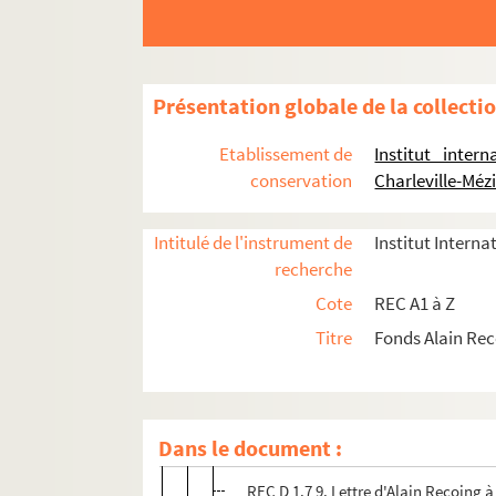
REC D 1.2 1-10. Mars décembre 1951
REC D 1.3 1-10. Février juillet 1952
REC D 1.4 1-3. Juin Octobre 1953
Présentation globale de la collecti
REC D 1.5 1-8. Février Août 1954
REC D 1.6 1-4. Juillet Novembre 1955
Etablissement de
Institut inter
REC D 1.7 1-10. Avril novembre 1956
conservation
Charleville-Méz
REC D 1.7 1. Contrat entre Henri Fon
Intitulé de l'instrument de
Institut Interna
REC D 1.7 2. Lettre de la Radiodiffus
recherche
REC D 1.7 3. Lettre d'Henri Fontes à
Cote
REC A1 à Z
REC D 1.7 4. Lettre de J. Terrand à A
Titre
Fonds Alain Re
REC D 1.7 5. Lettre d'Alain Recoing à
REC D 1.7 6. Brouillon de lettre d'Al
REC D 1.7 7. Lettre d'Alain Recoing 
Dans le document :
REC D 1.7 8. Lettre de J. Terrand à A
REC D 1.7 9. Lettre d'Alain Recoing 