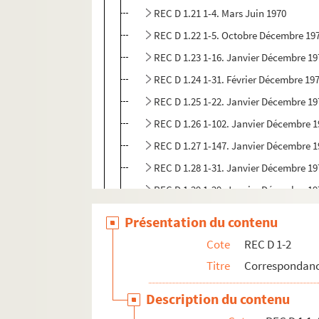
REC D 1.21 1-4. Mars Juin 1970
REC D 1.22 1-5. Octobre Décembre 19
REC D 1.23 1-16. Janvier Décembre 19
REC D 1.24 1-31. Février Décembre 19
REC D 1.25 1-22. Janvier Décembre 19
REC D 1.26 1-102. Janvier Décembre 
REC D 1.27 1-147. Janvier Décembre 
REC D 1.28 1-31. Janvier Décembre 19
REC D 1.29 1-29. Janvier Décembre 19
REC D 1.30 1-29. Janvier Décembre 19
Présentation du contenu
REC D 1.31 1-23. Janvier Décembre 19
Cote
REC D 1-2
REC D 1.32 1-55. Janvier Décembre 19
Titre
Correspondanc
REC D 1.33 1-72. Janvier Décembre 19
Description du contenu
REC D 1.34 1-45. Janvier Décembre 19