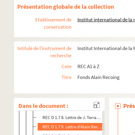
REC D 1.3 1-10. Février juillet 1952
Présentation globale de la collection
REC D 1.4 1-3. Juin Octobre 1953
Etablissement de
Institut international de l
REC D 1.5 1-8. Février Août 1954
conservation
REC D 1.6 1-4. Juillet Novembre 1955
REC D 1.7 1-10. Avril novembre 1956
Intitulé de l'instrument de
Institut International de la
REC D 1.7 1. Contrat entre Henri Fontes et Alain 
recherche
REC D 1.7 2. Lettre de la Radiodiffusion-Télévisio
Cote
REC A1 à Z
REC D 1.7 3. Lettre d'Henri Fontes à Alain Recoing
Titre
Fonds Alain Recoing
REC D 1.7 4. Lettre de J. Terrand à Alain Recoing
REC D 1.7 5. Lettre d'Alain Recoing à J. Terrand
REC D 1.7 6. Brouillon de lettre d'Alain Recoing
Dans le document :
Prés
REC D 1.7 7. Lettre d'Alain Recoing à monsieur Ch
REC D 1.7 8. Lettre de J. Terrand à Alain Recoing
REC D 1.7 9. Lettre d'Alain Recoing à monsieur Ca