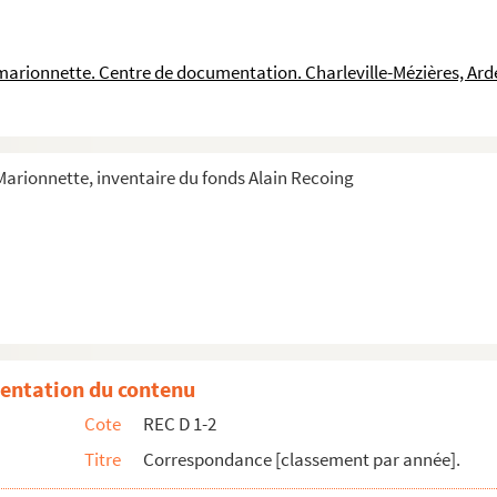
a marionnette. Centre de documentation. Charleville-Mézières, Ar
 Marionnette, inventaire du fonds Alain Recoing
Recoing
n française à Alain Recoing
entation du contenu
apelle
Cote
REC D 1-2
Titre
Correspondance [classement par année].
ze