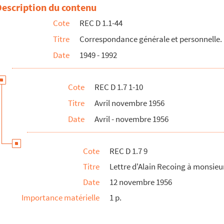
ion-Télévision-Française pour Alain Recoing
Description du contenu
Cote
REC D 1.1-44
Titre
Correspondance générale et personnelle.
Date
1949 - 1992
Cote
REC D 1.7 1-10
Titre
Avril novembre 1956
Date
Avril - novembre 1956
Cote
REC D 1.7 9
Titre
Lettre d'Alain Recoing à monsieu
Date
12 novembre 1956
Importance matérielle
1 p.