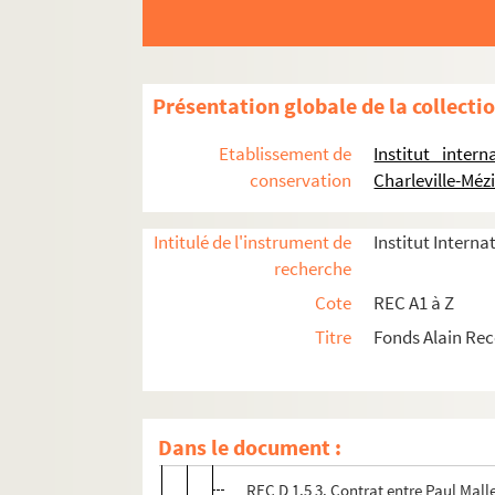
Présentation globale de la collecti
REC A 1-3. Éléments biographiques.
Etablissement de
Institut inter
REC D 1-2. Correspondance [classement par an
conservation
Charleville-Méz
REC D 1.1-44. Correspondance générale et p
Intitulé de l'instrument de
Institut Interna
REC D 1.1 1. Septembre 1949
recherche
REC D 1.2 1-10. Mars décembre 1951
Cote
REC A1 à Z
REC D 1.3 1-10. Février juillet 1952
Titre
Fonds Alain Re
REC D 1.4 1-3. Juin Octobre 1953
REC D 1.5 1-8. Février Août 1954
REC D 1.5 1. Contrat entre Paul Mall
Dans le document :
REC D 1.5 2. Contrat entre Paul Mall
REC D 1.5 3. Contrat entre Paul Mall