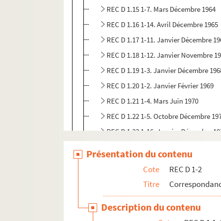
REC D 1.15 1-7. Mars Décembre 1964
REC D 1.16 1-14. Avril Décembre 1965
REC D 1.17 1-11. Janvier Décembre 19
REC D 1.18 1-12. Janvier Novembre 1
REC D 1.19 1-3. Janvier Décembre 196
REC D 1.20 1-2. Janvier Février 1969
REC D 1.21 1-4. Mars Juin 1970
REC D 1.22 1-5. Octobre Décembre 19
REC D 1.23 1-16. Janvier Décembre 19
REC D 1.24 1-31. Février Décembre 19
Présentation du contenu
REC D 1.25 1-22. Janvier Décembre 19
Cote
REC D 1-2
REC D 1.26 1-102. Janvier Décembre 
Titre
Correspondanc
REC D 1.27 1-147. Janvier Décembre 
Description du contenu
REC D 1.28 1-31. Janvier Décembre 19