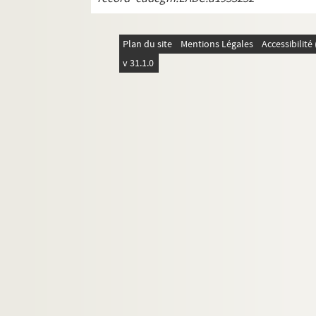
REC D 1.44 1-8. Janvier Novembre 19
REC D 1.45 1-4. Février Novembre 199
Plan du site
Mentions Légales
Accessibilit
REC D 1.46 1-2. Mai Octobre 1973
v 31.1.0
REC D 1 47 1-2. Mars 1996
REC D 1.48 1-2. Mai Octobre 1997
REC D 1.49 1-2. Février Septembre 19
REC D 1.50 1-21. Non datées.
REC D 2.1-6. Autres courriers.
REC J 1-11. Œuvre artistique et carrière.
REC L 1. Archives des collaborateurs d'Alain
REC M 1-4. Documentation générale sur la m
REC T 1-3. Documents photographiques et au
REC V 1. Affiches.
REC Z 1. Objets.