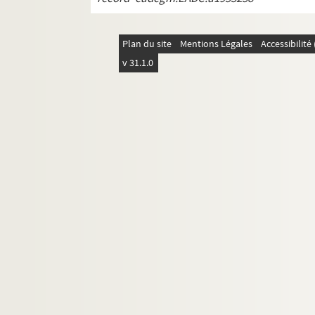
REC D 1.41 1-18. Janvier Décembre 19
REC D 1.42 1-21. Janvier Septembre 1
Plan du site
Mentions Légales
Accessibilit
REC D 1.43 1-4. Septembre Décembre
v 31.1.0
REC D 1.44 1-8. Janvier Novembre 19
REC D 1.45 1-4. Février Novembre 199
REC D 1.46 1-2. Mai Octobre 1973
REC D 1 47 1-2. Mars 1996
REC D 1.48 1-2. Mai Octobre 1997
REC D 1.49 1-2. Février Septembre 19
REC D 1.50 1-21. Non datées.
REC D 2.1-6. Autres courriers.
REC J 1-11. Œuvre artistique et carrière.
REC L 1. Archives des collaborateurs d'Alain
REC M 1-4. Documentation générale sur la m