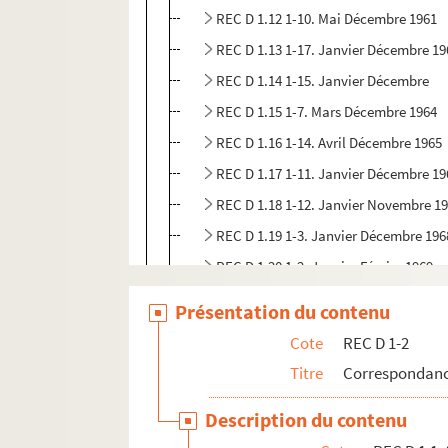
REC D 1.12 1-10. Mai Décembre 1961
REC D 1.13 1-17. Janvier Décembre 19
REC D 1.14 1-15. Janvier Décembre
REC D 1.15 1-7. Mars Décembre 1964
REC D 1.16 1-14. Avril Décembre 1965
REC D 1.17 1-11. Janvier Décembre 19
REC D 1.18 1-12. Janvier Novembre 1
REC D 1.19 1-3. Janvier Décembre 196
REC D 1.20 1-2. Janvier Février 1969
REC D 1.21 1-4. Mars Juin 1970
Présentation du contenu
REC D 1.22 1-5. Octobre Décembre 19
Cote
REC D 1-2
REC D 1.23 1-16. Janvier Décembre 19
Titre
Correspondanc
REC D 1.24 1-31. Février Décembre 19
Description du contenu
REC D 1.25 1-22. Janvier Décembre 19