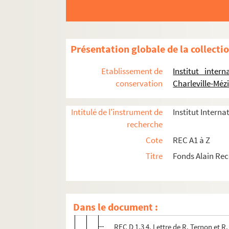
Présentation globale de la collecti
Etablissement de
Institut inter
REC A 1-3. Éléments biographiques.
conservation
Charleville-Méz
REC D 1-2. Correspondance [classement par an
REC D 1.1-44. Correspondance générale et p
Intitulé de l'instrument de
Institut Interna
recherche
REC D 1.1 1. Septembre 1949
Cote
REC A1 à Z
REC D 1.2 1-10. Mars décembre 1951
Titre
Fonds Alain Re
REC D 1.3 1-10. Février juillet 1952
REC D 1.3 1. Lettre de Verdun-Louis 
REC D 1.3 2. Lettre de Louis Morazza
Dans le document :
REC D 1.3 3. Lettre de R. Ternon et R
REC D 1.3 4. Lettre de R. Ternon et R