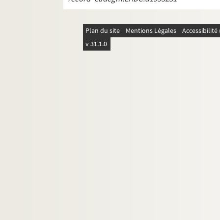
REC D 1.44 1-8. Janvier Novembre 19
REC D 1.45 1-4. Février Novembre 199
Plan du site
Mentions Légales
Accessibilit
REC D 1.46 1-2. Mai Octobre 1973
v 31.1.0
REC D 1 47 1-2. Mars 1996
REC D 1.48 1-2. Mai Octobre 1997
REC D 1.49 1-2. Février Septembre 19
REC D 1.50 1-21. Non datées.
REC D 2.1-6. Autres courriers.
REC J 1-11. Œuvre artistique et carrière.
REC L 1. Archives des collaborateurs d'Alain
REC M 1-4. Documentation générale sur la m
REC T 1-3. Documents photographiques et au
REC V 1. Affiches.
REC Z 1. Objets.