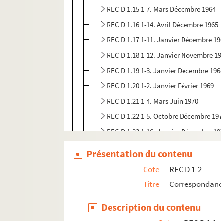
REC D 1.15 1-7. Mars Décembre 1964
REC D 1.16 1-14. Avril Décembre 1965
REC D 1.17 1-11. Janvier Décembre 19
REC D 1.18 1-12. Janvier Novembre 1
REC D 1.19 1-3. Janvier Décembre 196
REC D 1.20 1-2. Janvier Février 1969
REC D 1.21 1-4. Mars Juin 1970
REC D 1.22 1-5. Octobre Décembre 19
REC D 1.23 1-16. Janvier Décembre 19
REC D 1.24 1-31. Février Décembre 19
Présentation du contenu
REC D 1.25 1-22. Janvier Décembre 19
Cote
REC D 1-2
REC D 1.26 1-102. Janvier Décembre 
Titre
Correspondanc
REC D 1.27 1-147. Janvier Décembre 
Description du contenu
REC D 1.28 1-31. Janvier Décembre 19