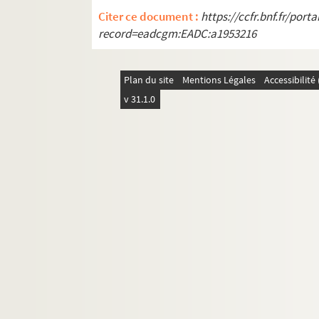
Citer ce document :
https://ccfr.bnf.fr/por
record=eadcgm:EADC:a1953216
Plan du site
Mentions Légales
Accessibilit
v 31.1.0