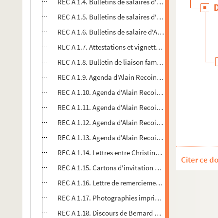
REC A 1.4. Bulletins de salaires d'Alain Recoing, du 3
REC A 1.5. Bulletins de salaires d'Alain Recoing, du 2
REC A 1.6. Bulletins de salaire d'Alain Recoing, du 09
REC A 1.7. Attestations et vignettes de sécurité social
REC A 1.8. Bulletin de liaison familiale n°21 à 23 intit
REC A 1.9. Agenda d'Alain Recoing, 1979
REC A 1.10. Agenda d'Alain Recoing, 1980
REC A 1.11. Agenda d'Alain Recoing, 1981
REC A 1.12. Agenda d'Alain Recoing, 1982
REC A 1.13. Agenda d'Alain Recoing, 1984
REC A 1.14. Lettres entre Christine Albanel et Alain
Citer ce d
REC A 1.15. Cartons d'invitation à la cérémonie de re
REC A 1.16. Lettre de remerciements d'Alain Recoing 
REC A 1.17. Photographies imprimées sur papier de la
REC A 1.18. Discours de Bernard Recoing lors de la c