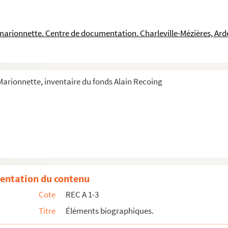
a marionnette. Centre de documentation. Charleville-Mézières, Ar
 Marionnette, inventaire du fonds Alain Recoing
entation du contenu
poste de directeur du Centre d'animation culturelle Théâtr...
Cote
REC A 1-3
 Recoing
Titre
Éléments biographiques.
e de la main d'œuvre d'Alain Recoing