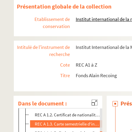
Présentation globale de la collection
Etablissement de
Institut international de l
conservation
Intitulé de l'instrument de
Institut International de la
recherche
Cote
REC A1 à Z
Titre
Fonds Alain Recoing
REC A 1-3. Éléments biographiques.
REC A 1.1-19. Alain Recoing.
Dans le document :
Prés
REC A 1.1. Dossier de candidature d'Alain Recoing au 
REC A 1.2. Certificat de nationalité française d'Alain
REC A 1.3. Carte semestrielle d'inscription au servic