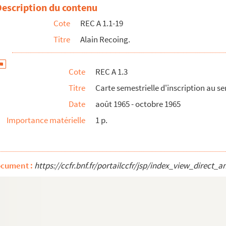
1/03/1948 au 15/11/1966
Description du contenu
3/12/1973 à 1992
Cote
REC A 1.1-19
/03/2009 au 21/03/2009
Titre
Alain Recoing.
e d'Alain Recoing
ulé Les saladiers de cristal sur la famille Recoing
Cote
REC A 1.3
Titre
Carte semestrielle d'inscription au s
Date
août 1965 - octobre 1965
Importance matérielle
1 p.
 Recoing concernant la cérémonie de remise du grade de comma...
ocument :
https://ccfr.bnf.fr/portailccfr/jsp/index_view_dire
mise du grade de commandeur des arts et des lettres à Alain...
à Philippe Seguin
 cérémonie de remise du grade de commandeur des arts et des ...
érémonie de remise du grade de commandeur des arts et des le...