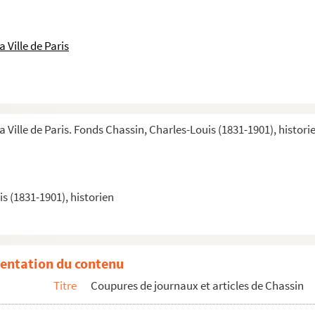
 Ville de Paris
s ou, plus souvent, tracts imprimés
se
a Ville de Paris. Fonds Chassin, Charles-Louis (1831-1901), histori
lus et l'administration
programme du Festival du Trocadéro le 20 juin 1901....
s (1831-1901), historien
entation du contenu
Titre
Coupures de journaux et articles de Chassin
tion
ants: domaine, budget, justice, code armée, marine, in...