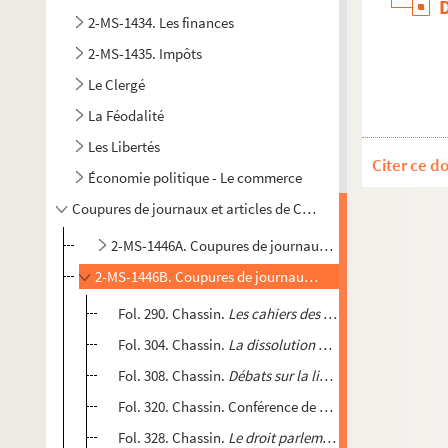
2-MS-1434. Les finances
2-MS-1435. Impôts
Le Clergé
La Féodalité
Les Libertés
Citer ce d
Économie politique - Le commerce
Coupures de journaux et articles de Chassin
2-MS-1446A. Coupures de journaux et articles de Chass
2-MS-1446B. Coupures de journaux et articles de Chassin
Fol. 290. Chassin.
Les cahiers des curés en 1789
;
L'Egl
Fol. 304. Chassin.
La dissolution du clergé, 1760-1792
Fol. 308. Chassin.
Débats sur la liberté de la presse et
Fol. 320. Chassin. Conférence de Vauthier au Trocadéro
Fol. 328. Chassin.
Le droit parlementaire
;
La commun