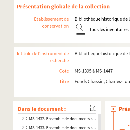
Présentation globale de la collection
Souvenirs et textes historiques
Etablissement de
Bibliothèque historique de la
Papiers littéraires
conservation
Revues
Tous les inventaires
2-MS-1413. Activités diverses de Chassin, textes manuscrit
2-MS-1414. Société civile des familles affranchies de l'Egli
Intitulé de l'instrument de
Bibliothèque historique de l
La question des enfants devant les chambres, les conseils é
recherche
2-MS-1417. Jean-Baptiste-Adolphe Charras
Cote
MS-1395 à MS-1447
4-MS-6302. Charles-Louis Chassin. "Lazare Hoche : notice et 
Titre
Fonds Chassin, Charles-Loui
Correspondance
Notes de lecture
Ensemble de documents relatifs aux États généraux
Dans le document :
Prés
2-MS-1431. Documents relatifs à la Constitution
2-MS-1432. Ensemble de documents relatifs à l'administra
2-MS-1433. Ensemble de documents relatifs aux sujets suiv