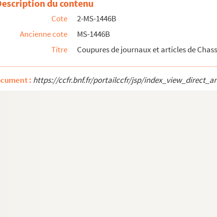
Description du contenu
Cote
2-MS-1446B
Ancienne cote
MS-1446B
Titre
Coupures de journaux et articles de Chass
ocument :
https://ccfr.bnf.fr/portailccfr/jsp/index_view_dire
in
ise et les derniers des serfs
 de l'imprimerie, 1861-1868
 ; L'Instruction nationale ; Les obsèques de Ferdinand F...
e-canton
;
Le respect de la loi
;
Le peuple, le pain et l...