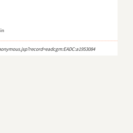
in
ct_anonymous.jsp?record=eadcgm:EADC:a1953084