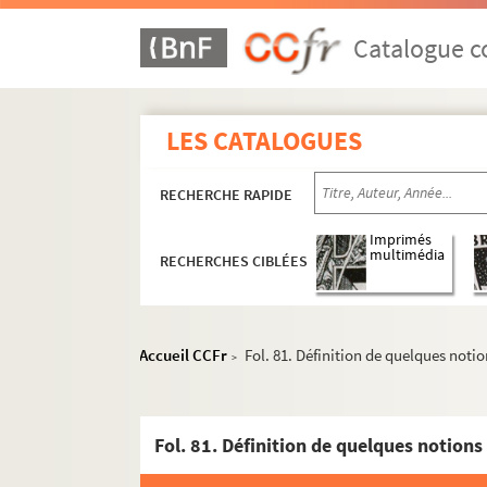
Catalogue co
LES CATALOGUES
RECHERCHE RAPIDE
Imprimés
multimédia
RECHERCHES CIBLÉES
Souvenirs et textes historiques
Papiers littéraires
Revues
Accueil CCFr
Fol. 81. Définition de quelques notio
>
2-MS-1413. Activités diverses de Chassin, tex
2-MS-1414. Société civile des familles affranc
La question des enfants devant les chambres, 
2-MS-1417. Jean-Baptiste-Adolphe Charras