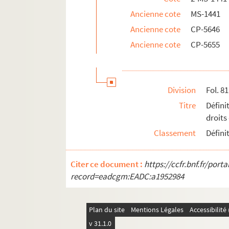
Ancienne cote
MS-1441
Ancienne cote
CP-5646
Ancienne cote
CP-5655
Division
Fol. 81
Titre
Défini
droits
Classement
Défini
Citer ce document :
https://ccfr.bnf.fr/por
record=eadcgm:EADC:a1952984
Plan du site
Mentions Légales
Accessibilit
v 31.1.0