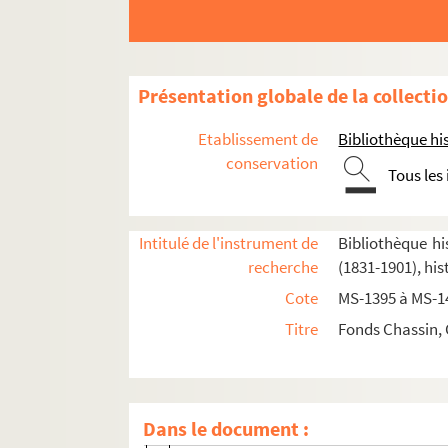
4-MS-6302. Charles-Louis Chassin. "Lazare Hoche
Correspondance
Notes de lecture
Présentation globale de la collecti
Ensemble de documents relatifs aux États g
Etablissement de
Bibliothèque his
2-MS-1431. Documents relatifs à la Constitut
conservation
Tous les
2-MS-1432. Ensemble de documents relatifs à
2-MS-1433. Ensemble de documents relatifs au
2-MS-1434. Les finances
Intitulé de l'instrument de
Bibliothèque hi
recherche
(1831-1901), his
2-MS-1435. Impôts
Cote
MS-1395 à MS-1
Le Clergé
Titre
Fonds Chassin, 
La Féodalité
Les Libertés
2-MS-1441. Les Libertés, volume 1 : Liberté i
Dans le document :
Fol. 1. Définitions diverses