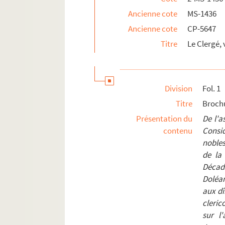
2-MS-1447. Ensemble de documents sur la Vend
Ancienne cote
MS-1436
Documents biographiques
Ancienne cote
CP-5647
Titre
Le Clergé,
Division
Fol. 1
Titre
Brochu
Présentation du
De l'a
contenu
Consid
noble
de la
Décad
Doléa
aux dî
cleric
sur l