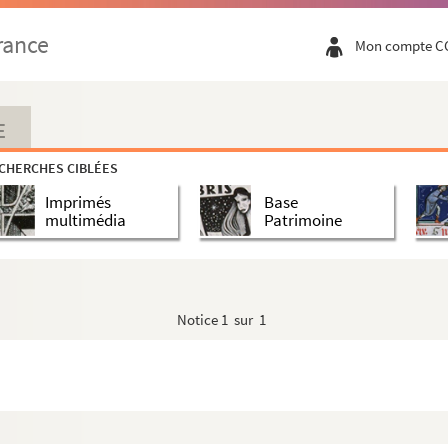
rance
Mon compte C
E
CHERCHES CIBLÉES
Imprimés
Base
multimédia
Patrimoine
Notice
1 sur 1