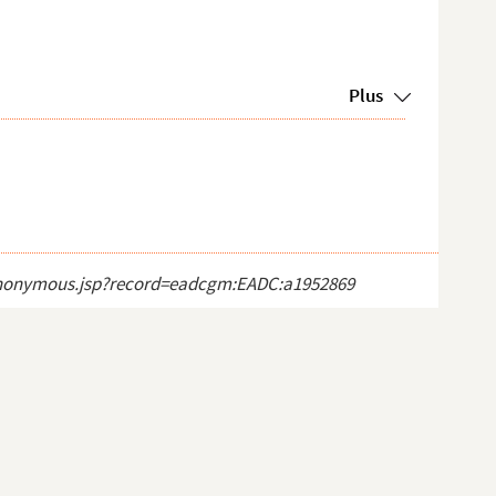
Plus
ct_anonymous.jsp?record=eadcgm:EADC:a1952869