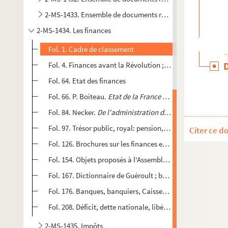
2-MS-1433. Ensemble de documents relatifs aux sujets suiv
2-MS-1434. Les finances
Fol. 1. Cadre de classement
Fol. 4. Finances avant la Révolution ; Bailly: "Histoire fi
Fol. 64. Etat des finances
Fol. 66. P. Boiteau.
Etat de la France en 1789 : finances
Fol. 84. Necker.
De l'administration des finances de la Fr
Fol. 97. Trésor public, royal: pension, cour des comptes, 
Citer ce d
Fol. 126. Brochures sur les finances et les impôts : testam
Fol. 154. Objets proposés à l'Assemblée des Notables par
Fol. 167. Dictionnaire de Guéroult ; bureau des finances ;
Fol. 176. Banques, banquiers, Caisses d'escompte, lettr
Fol. 208. Déficit, dette nationale, libération, banquerout
2-MS-1435. Impôts