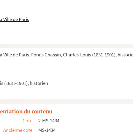
 Ville de Paris
s ou, plus souvent, tracts imprimés
a Ville de Paris. Fonds Chassin, Charles-Louis (1831-1901), histori
se
lus et l'administration
s (1831-1901), historien
programme du Festival du Trocadéro le 20 juin 1901....
entation du contenu
Cote
2-MS-1434
Ancienne cote
MS-1434
tion