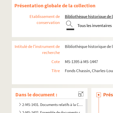
Présentation globale de la collection
Etablissement de
Bibliothèque historique de la
Souvenirs et textes historiques
conservation
Tous les inventaires
Papiers littéraires
Revues
2-MS-1413. Activités diverses de Chassin, textes manuscrit
Intitulé de l'instrument de
Bibliothèque historique de l
2-MS-1414. Société civile des familles affranchies de l'Egli
recherche
La question des enfants devant les chambres, les conseils é
Cote
MS-1395 à MS-1447
2-MS-1417. Jean-Baptiste-Adolphe Charras
Titre
Fonds Chassin, Charles-Loui
4-MS-6302. Charles-Louis Chassin. "Lazare Hoche : notice et 
Correspondance
Notes de lecture
Dans le document :
Prés
Ensemble de documents relatifs aux États généraux
2-MS-1431. Documents relatifs à la Constitution
2-MS-1432. Ensemble de documents relatifs à l'administra