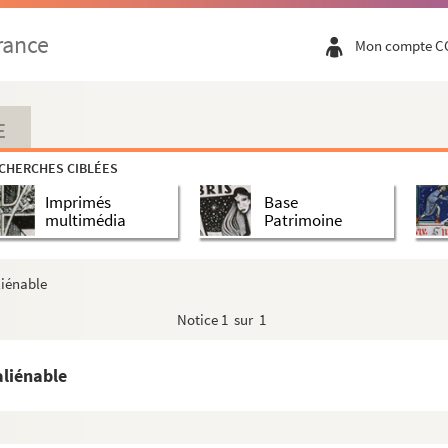
rance
Mon compte C
E
CHERCHES CIBLÉES
Imprimés
Base
multimédia
Patrimoine
liénable
Notice
1 sur 1
aliénable