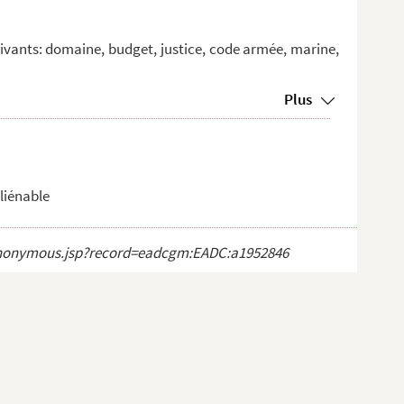
ivants: domaine, budget, justice, code armée, marine,
Plus
liénable
ct_anonymous.jsp?record=eadcgm:EADC:a1952846