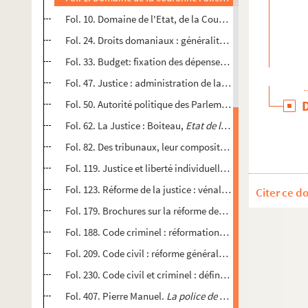
Fol. 10. Domaine de l'Etat, de la Couronne, apanage, extr
Fol. 24. Droits domaniaux : généralités, contrôle des actes
Fol. 33. Budget: fixation des dépenses publiques, du Roi, 
Fol. 47. Justice : administration de la Justice ; organisati
Fol. 50. Autorité politique des Parlements et cours judiciai
Fol. 62. La Justice : Boiteau,
Etat de la France en 1789
Fol. 82. Des tribunaux, leur composition ; tribunaux de con
Fol. 119. Justice et liberté individuelle, inamovibilité des
Fol. 123. Réforme de la justice : vénalité des charges suppr
Citer ce d
Fol. 179. Brochures sur la réforme des lois et des tribunau
Fol. 188. Code criminel : réformation, des délits et des pe
Fol. 209. Code civil : réforme générale des lois civiles, abo
Fol. 230. Code civil et criminel : définitions prises, pour l
Fol. 407. Pierre Manuel.
La police de Paris dévoilée