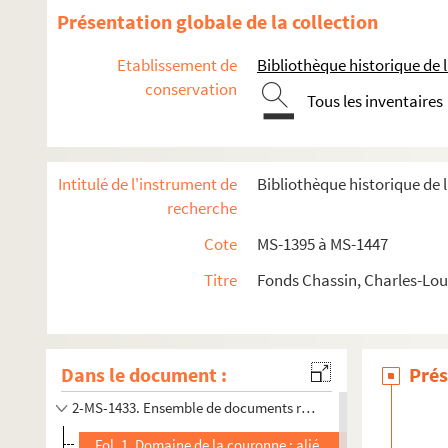
Souvenirs et textes historiques
Présentation globale de la collection
Papiers littéraires
Etablissement de
Bibliothèque historique de la
Revues
conservation
2-MS-1413. Activités diverses de Chassin, textes manuscrit
Tous les inventaires
2-MS-1414. Société civile des familles affranchies de l'Egli
La question des enfants devant les chambres, les conseils é
Intitulé de l'instrument de
Bibliothèque historique de l
2-MS-1417. Jean-Baptiste-Adolphe Charras
recherche
4-MS-6302. Charles-Louis Chassin. "Lazare Hoche : notice et 
Cote
MS-1395 à MS-1447
Correspondance
Titre
Fonds Chassin, Charles-Loui
Notes de lecture
Ensemble de documents relatifs aux États généraux
2-MS-1431. Documents relatifs à la Constitution
Dans le document :
Prés
2-MS-1432. Ensemble de documents relatifs à l'administra
2-MS-1433. Ensemble de documents relatifs aux sujets suivant
Fol. 1. Domaine de la couronne : aliénable ou inaliénable