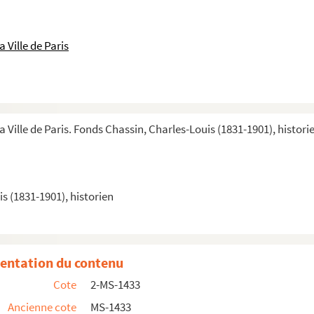
 Ville de Paris
s ou, plus souvent, tracts imprimés
se
lus et l'administration
a Ville de Paris. Fonds Chassin, Charles-Louis (1831-1901), histori
programme du Festival du Trocadéro le 20 juin 1901....
s (1831-1901), historien
entation du contenu
tion
Cote
2-MS-1433
s: domaine, budget, justice, code armée, marine, in...
Ancienne cote
MS-1433