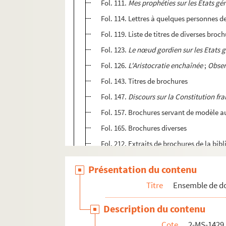
Fol. 111.
Mes prophéties sur les Etats gé
Fol. 114. Lettres à quelques personnes d
Fol. 119. Liste de titres de diverses bro
Fol. 123.
Le nœud gordien sur les Etats 
Fol. 126.
L'Aristocratie enchaînée
;
Observ
Fol. 143. Titres de brochures
Fol. 147.
Discours sur la Constitution fr
Fol. 157. Brochures servant de modèle a
Fol. 165. Brochures diverses
Fol. 212. Extraits de brochures de la bi
Fol. 247. Notes de lecture sur l'ouvrage
Présentation du contenu
Fol. 280.
Noblesse, bourgeoisie, peuple
Titre
Ensemble de do
Fol. 284.
L'aristocratie enchaînée et surv
Fol. 289. Cahiers des corps et communau
Description du contenu
Fol. 300. Notes de Chassin sur les brochu
Cote
2-MS-1429