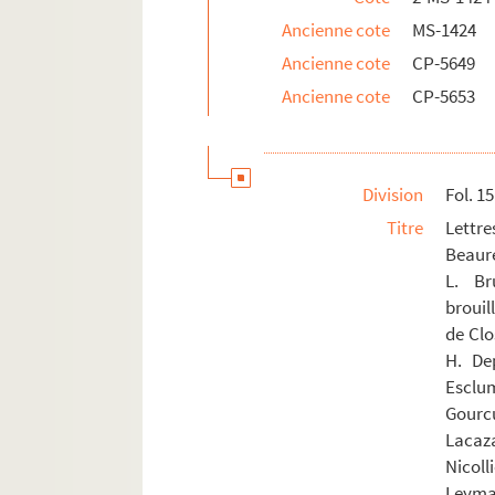
Ancienne cote
MS-1424
Ancienne cote
CP-5649
Ancienne cote
CP-5653
Division
Fol. 1
Titre
Lettr
Beaure
L. Br
brouil
de Clo
H. De
Esclum
Gourc
Lacaza
Nicol
Leymar