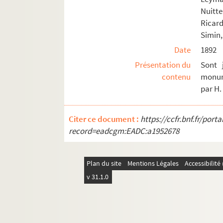
Nuitt
Ricard
Simin,
Date
1892
Présentation du
Sont 
contenu
monum
par H.
Citer ce document :
https://ccfr.bnf.fr/por
record=eadcgm:EADC:a1952678
Plan du site
Mentions Légales
Accessibilit
v 31.1.0