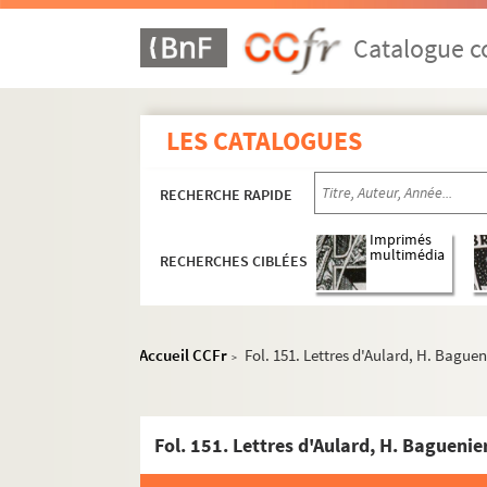
Catalogue co
LES CATALOGUES
RECHERCHE RAPIDE
Imprimés
multimédia
RECHERCHES CIBLÉES
Accueil CCFr
Fol. 151. Lettres d'Aulard, H. Bague
>
Souvenirs et textes historiques
Papiers littéraires
Revues
2-MS-1413. Activités diverses de Chassin, tex