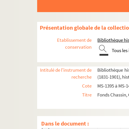
2-MS-1414. Société civile des familles affranc
La question des enfants devant les chambres, 
2-MS-1417. Jean-Baptiste-Adolphe Charras
Présentation globale de la collecti
4-MS-6302. Charles-Louis Chassin. "Lazare Hoche
Etablissement de
Bibliothèque his
Correspondance
conservation
Tous les
8-MS-6473. Charles-Louis Chassin. Brouillon
2-MS-1418. Correspondance d'Edgar Quin
Intitulé de l'instrument de
Bibliothèque hi
2-MS-1419. Correspondance de Jean Mac
recherche
(1831-1901), his
2-MS-1420. Correspondance au cours du 
Cote
MS-1395 à MS-1
2-MS-1421. Correspondance au cours du 
Titre
Fonds Chassin, 
2-MS-1422. Correspondance, volume 3
2-MS-1423. Correspondance, volume 4
2-MS-1424. Correspondance, volume 5
Dans le document :
Fol. 1. Lettres d'Aulard, C. Barteneff, E. 