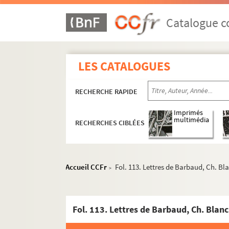
Catalogue co
LES CATALOGUES
RECHERCHE RAPIDE
Imprimés
multimédia
RECHERCHES CIBLÉES
Accueil CCFr
Fol. 113. Lettres de Barbaud, Ch. Bl
>
Souvenirs et textes historiques
Papiers littéraires
Revues
2-MS-1413. Activités diverses de Chassin, tex