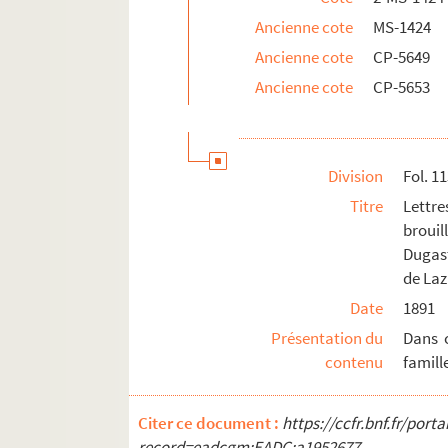
Ancienne cote
MS-1424
Ancienne cote
CP-5649
Ancienne cote
CP-5653
Division
Fol. 1
Titre
Lettr
broui
Dugast
de Laz
Date
1891
Présentation du
Dans 
contenu
famill
Citer ce document :
https://ccfr.bnf.fr/por
record=eadcgm:EADC:a1952677