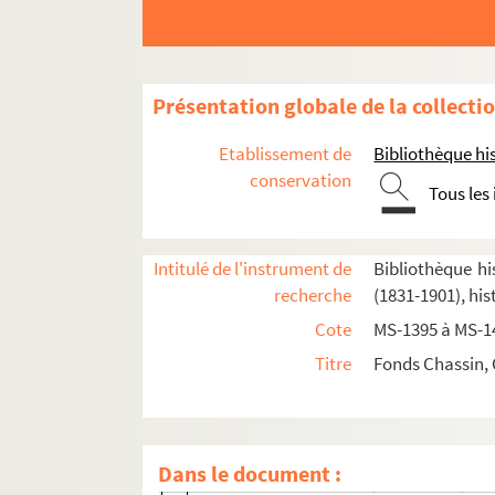
2-MS-1414. Société civile des familles affranc
La question des enfants devant les chambres, 
2-MS-1417. Jean-Baptiste-Adolphe Charras
Présentation globale de la collecti
4-MS-6302. Charles-Louis Chassin. "Lazare Hoche
Etablissement de
Bibliothèque his
Correspondance
conservation
Tous les
8-MS-6473. Charles-Louis Chassin. Brouillon
2-MS-1418. Correspondance d'Edgar Quin
Intitulé de l'instrument de
Bibliothèque hi
2-MS-1419. Correspondance de Jean Mac
recherche
(1831-1901), his
2-MS-1420. Correspondance au cours du 
Cote
MS-1395 à MS-1
2-MS-1421. Correspondance au cours du 
Titre
Fonds Chassin, 
2-MS-1422. Correspondance, volume 3
2-MS-1423. Correspondance, volume 4
2-MS-1424. Correspondance, volume 5
Dans le document :
Fol. 1. Lettres d'Aulard, C. Barteneff, E. 