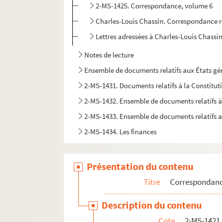
2-MS-1425. Correspondance, volume 6
Charles-Louis Chassin. Correspondance r
Lettres adressées à Charles-Louis Chassin 
Notes de lecture
Ensemble de documents relatifs aux États g
2-MS-1431. Documents relatifs à la Constitut
2-MS-1432. Ensemble de documents relatifs à
2-MS-1433. Ensemble de documents relatifs au
2-MS-1434. Les finances
2-MS-1435. Impôts
Le Clergé
Présentation du contenu
La Féodalité
Titre
Correspondan
Les Libertés
Description du contenu
Économie politique - Le commerce
Cote
2-MS-1421