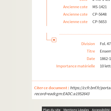
Coupures de journaux et articles de Chassin
Ancienne cote
MS-1421
2-MS-1447. Ensemble de documents sur la Vend
Ancienne cote
CP-5648
Documents biographiques
Ancienne cote
CP-5653
Division
Fol. 47
Titre
Ensemb
Date
1862-
Importance matérielle
10 lett
Citer ce document :
https://ccfr.bnf.fr/por
record=eadcgm:EADC:a1952643
Plan du site
Mentions Légales
Accessibilit