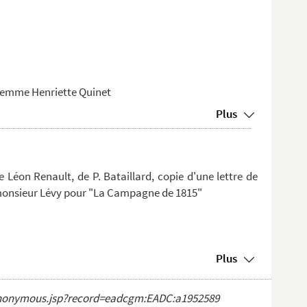
femme Henriette Quinet
Plus
 Léon Renault, de P. Bataillard, copie d'une lettre de
 monsieur Lévy pour "La Campagne de 1815"
Plus
ct_anonymous.jsp?record=eadcgm:EADC:a1952589