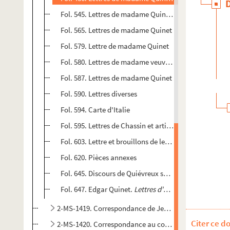
Fol. 545. Lettres de madame Quinet et d'Auguste Mari
Fol. 565. Lettres de madame Quinet
Fol. 579. Lettre de madame Quinet
Fol. 580. Lettres de madame veuve Quinet
Fol. 587. Lettres de madame Quinet
Fol. 590. Lettres diverses
Fol. 594. Carte d'Italie
Fol. 595. Lettres de Chassin et article de Chassin sur
Fol. 603. Lettre et brouillons de lettres de Chassin
Fol. 620. Pièces annexes
Fol. 645. Discours de Quiévreux sur la tombe d'Edgar Q
Fol. 647. Edgar Quinet.
Lettres d'exil
, extraits avant 
2-MS-1419. Correspondance de Jean Macé avec Chass
Citer ce d
2-MS-1420. Correspondance au cours du Second Empir