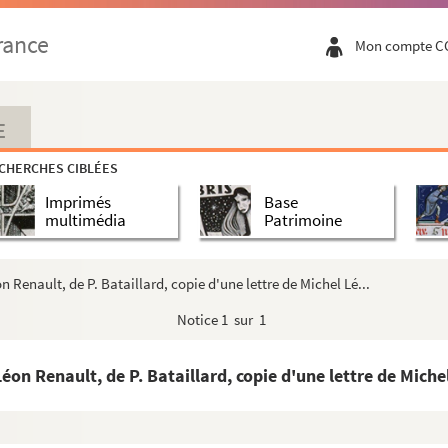
rance
Mon compte C
E
s ou, plus souvent, tracts imprimés
CHERCHES CIBLÉES
se
Imprimés
Base
multimédia
Patrimoine
lus et l'administration
n Renault, de P. Bataillard, copie d'une lettre de Michel Lé...
programme du Festival du Trocadéro le 20 juin 1901....
Notice
1 sur 1
on Renault, de P. Bataillard, copie d'une lettre de Michel
me Henriette Quinet
 lettre à Le Vayer, conservateur à la Bibliothèque his...