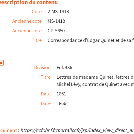
Description du contenu
e
Cote
2-MS-1418
Ancienne cote
MS-1418
Ancienne cote
CP-5650
Titre
Correspondance d'Edgar Quinet et de sa 
Division
Fol. 486
 Edgar Quinet dans
Le Phare de la Loire
Titre
Lettres de madame Quinet, lettres de
Michel Lévy, contrat de Quinet avec
Date
1861
uinet et brouillon de lettre de Chassin
Date
1866
l'entrée en correspondance avec Chassin
in
ocument :
https://ccfr.bnf.fr/portailccfr/jsp/index_view_dire
e, volume 1