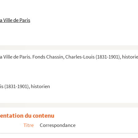
 Ville de Paris
au Directeur de
La Presse
ttre de Garibaldi à Quinet
a Ville de Paris. Fonds Chassin, Charles-Louis (1831-1901), histori
 et lettres de divers correspondants ayant trait aux rap...
Quinet, lettres d'E.A. Bétant
G. Gaberel, brouillons de lettres de Chassin
s (1831-1901), historien
évy, de Paillottet et page de notes de Chassin
entation du contenu
Titre
Correspondance
ult, partie de lettre de D. Bancel, copie de lettre de ...
ault, de P. Bataillard, copie d'une lettre de Michel Lé...