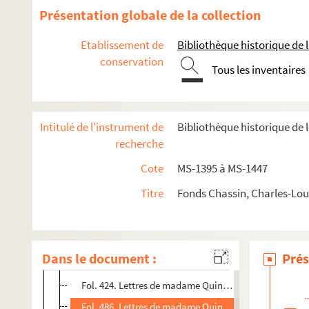
Fol. 5. Lettre de Quinet à P. Bataillard
Présentation globale de la collection
Fol. 8. Lettres de Quinet à Chassin
Etablissement de
Bibliothèque historique de la
Fol. 48. Lettres de Quinet à Chassin, à Michel Lévy et 
conservation
Tous les inventaires
Fol. 91. Lettres de Quinet et de Joël Cherbuliez
Fol. 120. Lettres de Quinet à Chassin et copie d'une le
Fol. 130. Lettres de Quinet à Chassin
Intitulé de l'instrument de
Bibliothèque historique de l
Fol. 239. Lettres de madame Henriette Quinet à Chassin
recherche
Fol. 244. Lettre de Chassin à Péan, lettres de madame 
Cote
MS-1395 à MS-1447
Fol. 259. Lettres de madame Quinet, d'E.A. Bétant, de 
Titre
Fonds Chassin, Charles-Loui
Fol. 339. Lettres de madame Quinet, de Maintré
Fol. 356. Lettres de madame Quinet
Fol. 367. Lettres de madame Quinet, lettre de Michel L
Dans le document :
Prés
Fol. 404. Lettres de madame Quinet
Fol. 424. Lettres de madame Quinet, lettre de Léon Rena
Fol. 486. Lettres de madame Quinet, lettres de Léon Ren