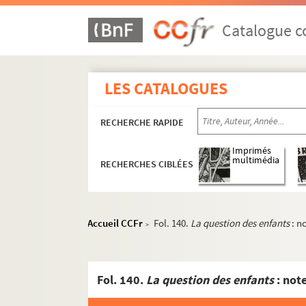
Catalogue co
LES CATALOGUES
RECHERCHE RAPIDE
Imprimés
multimédia
RECHERCHES CIBLÉES
Accueil CCFr
Fol. 140.
La question des enfants
: n
>
Fol. 140.
La question des enfants
: not
Souvenirs et textes historiques