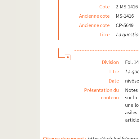
Cote
2-MS-1416
Ancienne cote
MS-1416
Ancienne cote
CP-5649
Titre
La questio
Division
Fol. 1
Titre
La que
Date
nivôse
Présentation du
Notes 
contenu
sur la
une loi
asiles
articl
Citer ce document :
https://ccfr.bnf.fr/por