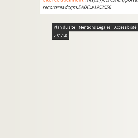
record=eadcgm:EADC:a1952556
Plan du site
Mentions Légales
Accessibilit
v 31.1.0