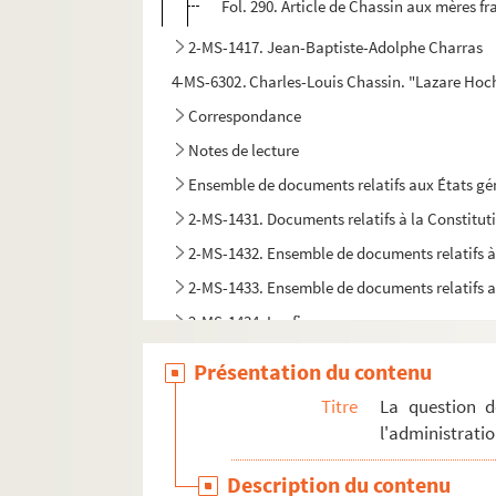
Fol. 290. Article de Chassin aux mères 
2-MS-1417. Jean-Baptiste-Adolphe Charras
4-MS-6302. Charles-Louis Chassin. "Lazare Hoche
Correspondance
Notes de lecture
Ensemble de documents relatifs aux États g
2-MS-1431. Documents relatifs à la Constitut
2-MS-1432. Ensemble de documents relatifs à
2-MS-1433. Ensemble de documents relatifs au
2-MS-1434. Les finances
2-MS-1435. Impôts
Présentation du contenu
Le Clergé
Titre
La question d
La Féodalité
l'administrati
Les Libertés
Description du contenu
Économie politique - Le commerce