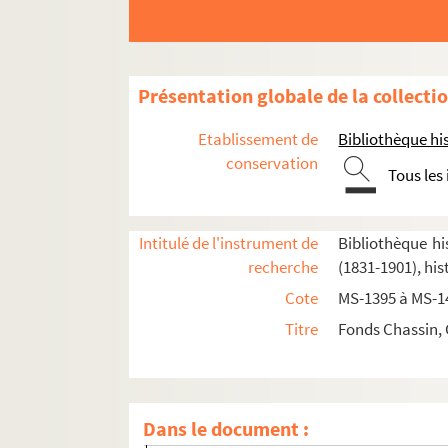
Présentation globale de la collecti
Etablissement de
Bibliothèque his
conservation
Tous les
Souvenirs et textes historiques
Papiers littéraires
Intitulé de l'instrument de
Bibliothèque hi
recherche
(1831-1901), his
Revues
Cote
MS-1395 à MS-1
2-MS-1413. Activités diverses de Chassin, tex
Titre
Fonds Chassin, 
2-MS-1414. Société civile des familles affranc
La question des enfants devant les chambres, les
2-MS-1415. Chassin.
La question des enfa
Dans le document :
2-MS-1416.
La question des enfants
, volume 