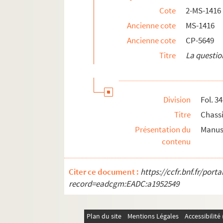
Cote
2-MS-1416
Coupures de journaux et articles de Chassin
Ancienne cote
MS-1416
2-MS-1447. Ensemble de documents sur la Vend
Ancienne cote
CP-5649
Documents biographiques
Titre
La questio
Division
Fol. 34
Titre
Chass
Présentation du
Manusc
contenu
Citer ce document :
https://ccfr.bnf.fr/por
record=eadcgm:EADC:a1952549
Plan du site
Mentions Légales
Accessibilit