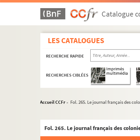
Catalogue co
LES CATALOGUES
RECHERCHE RAPIDE
Imprimés
multimédia
RECHERCHES CIBLÉES
Accueil CCFr
Fol. 265. Le journal français des c
>
Souvenirs et textes historiques
Papiers littéraires