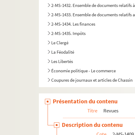
2-MS-1432. Ensemble de documents relatifs à
2-MS-1433. Ensemble de documents relatifs au
2-MS-1434. Les finances
2-MS-1435. Impôts
Le Clergé
La Féodalité
Les Libertés
Économie politique - Le commerce
Coupures de journaux et articles de Chassin
2-MS-1447. Ensemble de documents sur la Vend
Documents biographiques
Présentation du contenu
Titre
Revues
Description du contenu
Cote
2-MS-1409