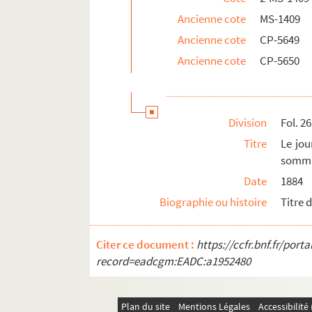
Ancienne cote
MS-1409
Ancienne cote
CP-5649
Ancienne cote
CP-5650
Division
Fol. 2
Titre
Le jou
somma
Date
1884
Biographie ou histoire
Titre 
Citer ce document :
https://ccfr.bnf.fr/por
record=eadcgm:EADC:a1952480
Plan du site
Mentions Légales
Accessibilit