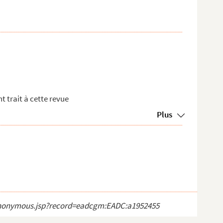
 trait à cette revue
Plus
ct_anonymous.jsp?record=eadcgm:EADC:a1952455