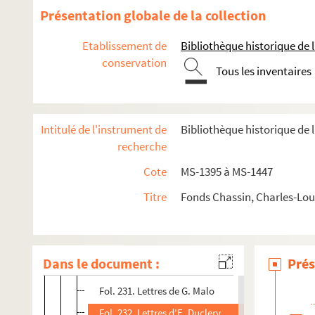
2-MS-1407.
La Démocratie
: correspondance ayant t
Présentation globale de la collection
2-MS-1408.
La Démocratie
: correspondance ayant trai
Etablissement de
Bibliothèque historique de la
Fol. 1. Lettres d'A. Barrucand, L. Béchet, Cl. Blais
conservation
Tous les inventaires
Fol. 35. Lettres de Binnur, G. Bonnin, Th. Brisson, 
Fol. 71. Lettres d'Atgier, Bravara, A. Brown, E. Ch
Fol. 116. Lettres d'Ad. Crémieux, L. Deschamps, A. 
Intitulé de l'instrument de
Bibliothèque historique de l
Fol. 145. Ensemble de documents divers relatifs à
recherche
Fol. 175. Lettres d"Avril, L. Blanc, E. Boutel, reçu 
Cote
MS-1395 à MS-1447
Fol. 187. Lettres d'E.Hendlé et N. Pilhes
Titre
Fonds Chassin, Charles-Loui
Fol. 190. Lettres de Bazaine, T. Bravarel, Chevalie
Fol. 201. Lettres d'E. Bonnardel, Boudeville, Canta
Fol. 219. Lettres de L. Blanc, E. Boverat, Codet, mo
Dans le document :
Prés
Fol. 227. Lettres d'E. Antoine, Bazire et Ch. Boudev
Fol. 231. Lettres de G. Malo
Fol. 232. Lettres d'E. Duclery