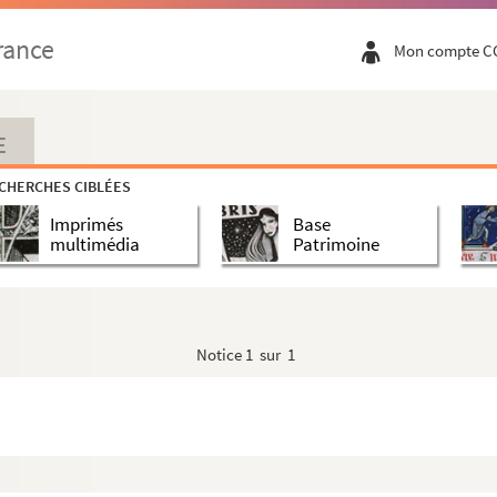
rance
Mon compte C
E
CHERCHES CIBLÉES
Imprimés
Base
multimédia
Patrimoine
Notice
1 sur 1