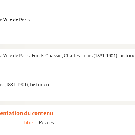
rait à cette revue
t à cette revue
 Ville de Paris
e, Louis Blanc, C.A. Breton, Fr. Damé avec dialogue : Pa...
Chevalier, Cohadon, J. David, Delbetz, L. Donnart, E. Gel...
ampion, L. Chaverot, L. Codet, G. de Coutouly, E. Delattre...
Dumonceau, A. Esquiros, O. Frache, E. Gellion, P. Glaize, J...
a Ville de Paris. Fonds Chassin, Charles-Louis (1831-1901), histori
La Démocratie
de Chassin, Debray, Pierre, F.V. Raspail, Roch et O. Sche...
s (1831-1901), historien
r Debray, G. Flourens, G. Hermann et T. Riboli
grel, E. Champion, G. Flourens, Greffe, I. Guizou, G. Herma...
nsieurA. Gromier, F. Pyat et lettres à signatures multiple...
entation du contenu
ille
Titre
Revues