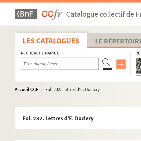
Catalogue collectif de F
LES CATALOGUES
LE RÉPERTOIR
RECHERCHE RAPIDE
RE
Accueil CCFr
Fol. 232. Lettres d'E. Duclery
Souvenirs et textes historiques
>
Papiers littéraires
Revues
Fol. 232. Lettres d'E. Duclery
La Démocratie (revue)
2-MS-1406.
La Démocratie
: Administration (I)