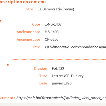
Description du contenu
udeville, C. Bouis avec un article :
La gauche et les Jésu...
Titre
La Démocratie (revue)
Cote
2-MS-1408
. Simon
Ancienne cote
MS-1408
 Delaunay, A. Esquiros, P. Mink, Morin, et condamnation de
L...
Ancienne cote
CP-5656
avid et Joly
Titre
La Démocratie
: correspondance ayant
Division
Fol. 232
Titre
Lettres d'E. Duclery
Date
janvier 1870
ocument :
https://ccfr.bnf.fr/portailccfr/jsp/index_view_dire