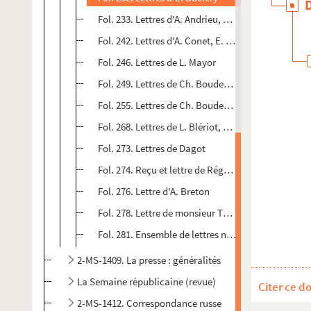
Fol. 233. Lettres d'A. Andrieu, J.B. Bocquet, Ch. Bo
Fol. 242. Lettres d'A. Conet, E. Hendlé et E. Liévin
Fol. 246. Lettres de L. Mayor
Fol. 249. Lettres de Ch. Boudeville,Faure, Paris, G
Fol. 255. Lettres de Ch. Boudeville, V. Chauffour,
Fol. 268. Lettres de L. Blériot, Ch. Boudeville, J. D
Fol. 273. Lettres de Dagot
Fol. 274. Reçu et lettre de Régnier
Fol. 276. Lettre d'A. Breton
Fol. 278. Lettre de monsieur Tourneux
Fol. 281. Ensemble de lettres non datées
2-MS-1409. La presse : généralités
La Semaine républicaine (revue)
Citer ce d
2-MS-1412. Correspondance russe