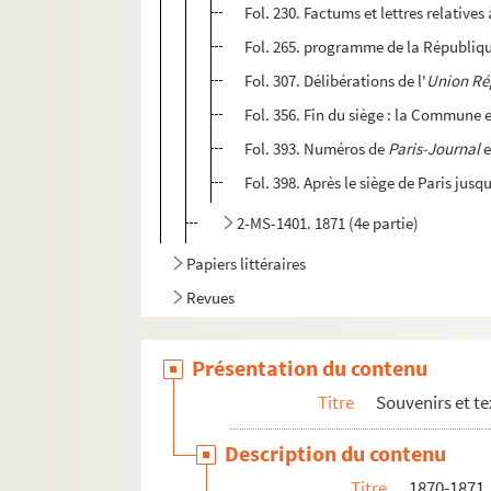
Fol. 230. Factums et lettres relatives
Fol. 265. programme de la République
Fol. 307. Délibérations de l'
Union Ré
Fol. 356. Fin du siège : la Commune e
Fol. 393. Numéros de
Paris-Journal
e
Fol. 398. Après le siège de Paris ju
2-MS-1401. 1871 (4e partie)
Papiers littéraires
Revues
2-MS-1413. Activités diverses de Chassin, tex
Présentation du contenu
2-MS-1414. Société civile des familles affranc
La question des enfants devant les chambres, 
Titre
Souvenirs et te
2-MS-1417. Jean-Baptiste-Adolphe Charras
Description du contenu
4-MS-6302. Charles-Louis Chassin. "Lazare Hoche
Titre
1870-1871