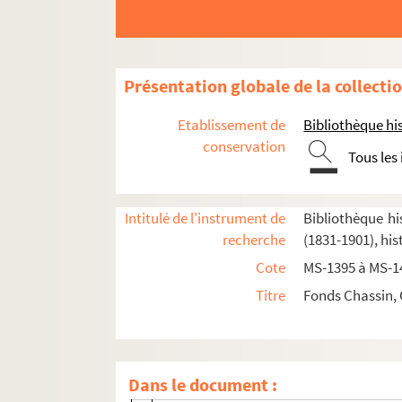
Présentation globale de la collecti
Etablissement de
Bibliothèque his
conservation
Tous les
Intitulé de l'instrument de
Bibliothèque hi
recherche
(1831-1901), his
Souvenirs et textes historiques
Cote
MS-1395 à MS-1
2-MS-1395. Charles-Louis Chassin.
Félici
Titre
Fonds Chassin, 
2-MS-1396. Second Empire
2-MS-1397. Congrès de Berne et de Genèv
1870-1871
Dans le document :
2-MS-1398. 1870-1871 (1re partie)