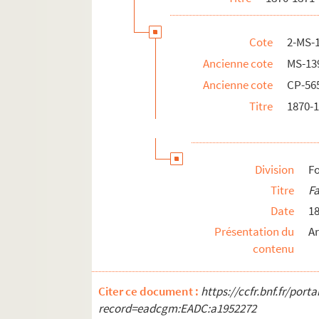
La Féodalité
Les Libertés
Cote
2-MS-
Économie politique - Le commerce
Ancienne cote
MS-13
Coupures de journaux et articles de Chassin
Ancienne cote
CP-56
2-MS-1447. Ensemble de documents sur la Vend
Titre
1870-1
Documents biographiques
Division
Fo
Titre
Fa
Date
1
Présentation du
Ar
contenu
Citer ce document :
https://ccfr.bnf.fr/por
record=eadcgm:EADC:a1952272