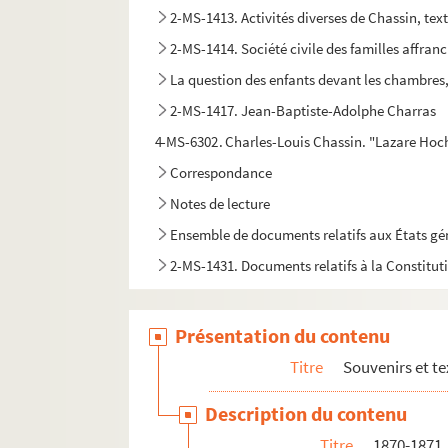
2-MS-1413. Activités diverses de Chassin, tex
2-MS-1414. Société civile des familles affranc
La question des enfants devant les chambres, 
2-MS-1417. Jean-Baptiste-Adolphe Charras
4-MS-6302. Charles-Louis Chassin. "Lazare Hoche
Correspondance
Notes de lecture
Ensemble de documents relatifs aux États g
2-MS-1431. Documents relatifs à la Constitut
2-MS-1432. Ensemble de documents relatifs à
2-MS-1433. Ensemble de documents relatifs au
Présentation du contenu
2-MS-1434. Les finances
Titre
Souvenirs et te
2-MS-1435. Impôts
Description du contenu
Le Clergé
Titre
1870-1871