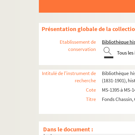
Présentation globale de la collecti
Etablissement de
Bibliothèque his
conservation
Tous les
Intitulé de l'instrument de
Bibliothèque hi
recherche
(1831-1901), his
Souvenirs et textes historiques
Cote
MS-1395 à MS-1
2-MS-1395. Charles-Louis Chassin.
Félici
Titre
Fonds Chassin, 
2-MS-1396. Second Empire
2-MS-1397. Congrès de Berne et de Genève
Fol. 1. Relations internationales de Cha
Dans le document :
Fol. 19. Liste des membres de l'Associat