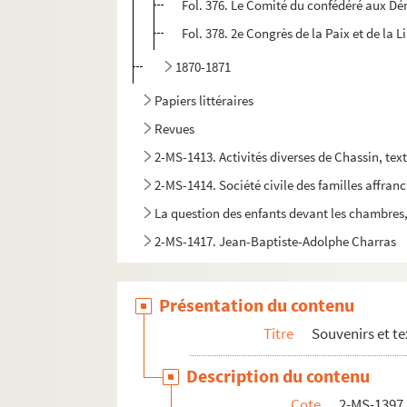
Fol. 376. Le Comité du confédéré aux Dé
Fol. 378. 2e Congrès de la Paix et de la
1870-1871
Papiers littéraires
Revues
2-MS-1413. Activités diverses de Chassin, tex
2-MS-1414. Société civile des familles affranc
La question des enfants devant les chambres, 
2-MS-1417. Jean-Baptiste-Adolphe Charras
4-MS-6302. Charles-Louis Chassin. "Lazare Hoche
Correspondance
Présentation du contenu
Notes de lecture
Titre
Souvenirs et te
Ensemble de documents relatifs aux États g
Description du contenu
2-MS-1431. Documents relatifs à la Constitut
Cote
2-MS-1397