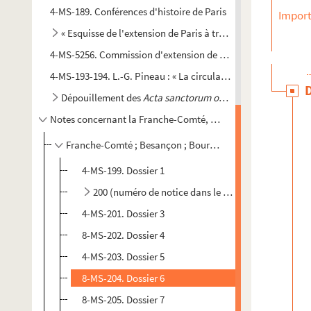
4-MS-189. Conférences d'histoire de Paris
Import
« Esquisse de l'extension de Paris à travers les âges »
4-MS-5256. Commission d'extension de Paris. "Aperçu histori
4-MS-193-194. L.-G. Pineau : « La circulation à Paris », mémoi
Dépouillement des
Acta sanctorum ordinis Sancti Benedic
Notes concernant la Franche-Comté, Besançon, Bournois (Dou
Franche-Comté ; Besançon ; Bournois : dépouillement aux
4-MS-199. Dossier 1
200 (numéro de notice dans le volume 59 du Catalo
4-MS-201. Dossier 3
8-MS-202. Dossier 4
4-MS-203. Dossier 5
8-MS-204. Dossier 6
8-MS-205. Dossier 7