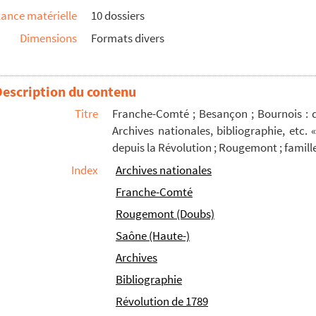
ance matérielle
10 dossiers
Dimensions
Formats divers
que" : épreuves corrigées de la main de Marcel Poëte
re présenté à l'Institut d'Urbanisme, 1927 (Multigra...
Description du contenu
ti
de Mabillon
Titre
Franche-Comté ; Besançon ; Bournois : 
bs) et la famille Poëte
Archives nationales, bibliographie, etc. 
depuis la Révolution ; Rougemont ; famille
 archives de la Haute-Saône et aux Archives n...
Index
Archives nationales
Franche-Comté
gue général des manuscrits des bibliothèques publiques de France). Doss
Rougemont (Doubs)
Saône (Haute-)
Archives
Bibliographie
Révolution de 1789