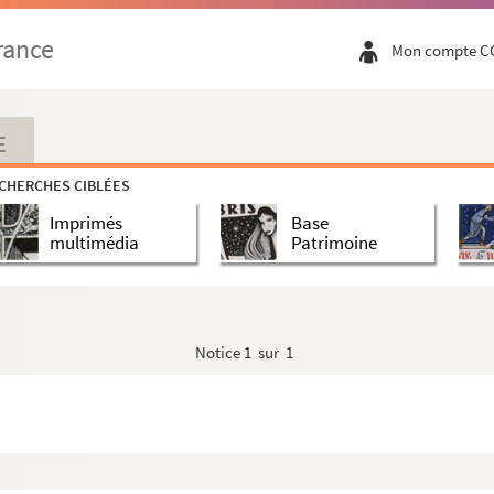
rance
Mon compte C
E
CHERCHES CIBLÉES
Imprimés
Base
multimédia
Patrimoine
Notice
1 sur 1