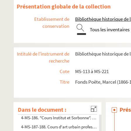
Présentation globale de la collection
Etablissement de
Bibliothèque historique de la
conservation
Tous les inventaires
8-MS-4809. Marcel Poëte. Étude sur les origines et la règle de l
Marcel Poëte. Manuscrits mis au net de ses oeuvres publié
Intitulé de l'instrument de
Bibliothèque historique de l
Antiquité. Notes de travail
recherche
Moyen Âge. Notes de travail, textes d'articles et divers
Cote
MS-113 à MS-221
e
e
Époque moderne (XVI
-XVIII
siècles). Notes de travail et t
Époque contemporaine (1789 à nos jours). Notes de travail 
Titre
Fonds Poëte, Marcel (1866-1
Cours, conférences, communications, articles, etc. Notes de
Urbanisme. Notes de travail, textes de conférences et d'arti
Dans le document :
« Évolution des villes »
Prés
4-MS-186. "Cours Institut et Sorbonne". Registre des projecti
4-MS-187-188. Cours d'art urbain professé en 1921-1922 par J. 