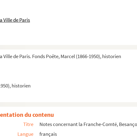
 Ville de Paris
'ordre hospitalier du Saint-Esprit : thèse de s...
es
a Ville de Paris. Fonds Poëte, Marcel (1866-1950), historien
extes rédigés de conférences, cours, arti...
et textes rédigés
950), historien
 travail et textes rédigés
cles, etc.
entation du contenu
ons (1920-1921)
Titre
Notes concernant la Franche-Comté, Besançon,
Greber : Washington, Lille, Nice, San Francisco, Chi...
Langue
français