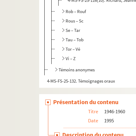
4-MS-FS-25-116(10). Richard, Jeann
Rob – Rouf
Rous – Sc
Se – Tar
Tau – Tob
Tor – Vé
Vi – Z
Témoins anonymes
4-MS-FS-25-132. Témoignages oraux
Présentation du contenu
Titre
1946-1960
Date
1995
Description du contenu