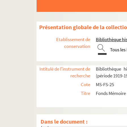
Br – Ca
Cha – Cli
Clo – Cor
Présentation globale de la collecti
Cos – Dam
Etablissement de
Bibliothèque his
Das – Dr
conservation
Tous les
Du – E
F – Gar
Gas – Gra
Intitulé de l'instrument de
Bibliothèque h
recherche
(période 1919-1
Gré – Jo
Cote
MS-FS-25
Ju – Lasc
Titre
Fonds Mémoire d
Lasf – Lh
4-MS-FS-25-109. Liberman, Conrad
Lo – Marq
Dans le document :
Marr – Mes