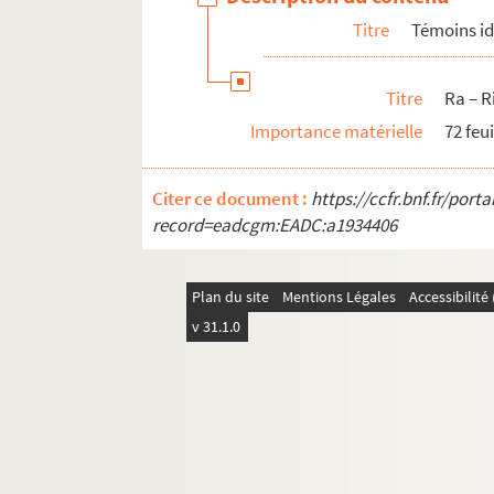
Titre
Témoins id
Titre
Ra – R
Importance matérielle
72 feui
Citer ce document :
https://ccfr.bnf.fr/por
record=eadcgm:EADC:a1934406
Plan du site
Mentions Légales
Accessibilit
v 31.1.0