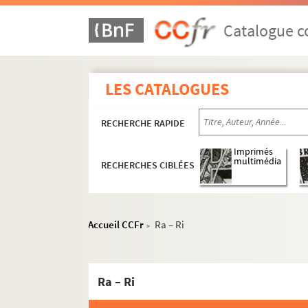
Catalogue co
LES CATALOGUES
1919-1939
RECHERCHE RAPIDE
1942-1944
1946-1960
Imprimés
multimédia
RECHERCHES CIBLÉES
Organisation de la collecte
Témoins identifiés
A – Ban
Accueil CCFr
Ra – Ri
>
Bar – Beal
Beau – Berr
Ra – Ri
Bers – Bonnea
Bonnem – Bou