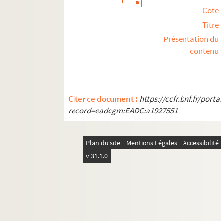
Cote
Titre
Présentation du
contenu
Citer ce document :
https://ccfr.bnf.fr/por
record=eadcgm:EADC:a1927551
Plan du site
Mentions Légales
Accessibilit
v 31.1.0