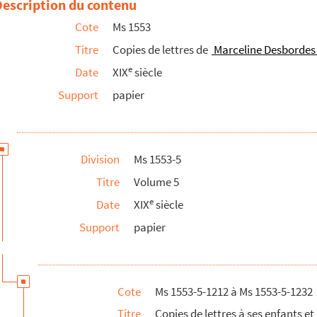
Description du contenu
tée du 1er novembre 1840, Bruxelles
Cote
Ms 1553
atée du 10 novembre 1840, Douai.
Titre
Copies de lettres de
Marceline Desbordes
atée du 11 novembre 1840, Douai
e
Date
XIX
siècle
tée du 9 septembre 1843
Support
papier
lettres à Pauline Duchambge,1831-1857
diteur, juin 1849
Division
Ms 1553-5
ettres à un destinataire non identifié
Titre
Volume 5
20 juin 1831
e
Date
XIX
siècle
non identifié, 21 mai 1831
Support
papier
5 octobre 1856
 Paris,27 février 1834
Cote
Ms 1553-5-1212 à Ms 1553-5-1232
truction publique. s.l.s.d. [1850].
Titre
Copies de lettres à ses enfants et