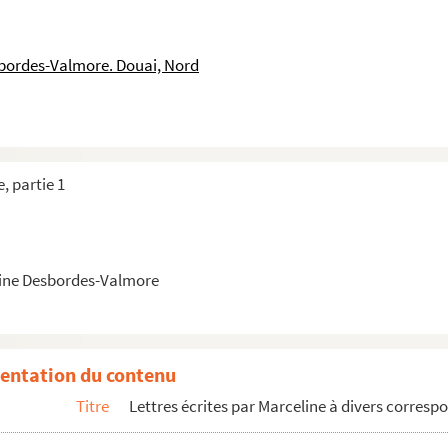
ctobre 1848
sbordes-Valmore. Douai, Nord
ée du 14 avril 1837, Paris
vre qu’elle offert à Hippolyte.
, partie 1
atée du 13 mai 1834,Lyon
lmore datée du 14 septembre 1839, Lyon
lmore datée du 22 septembre 1839, Lyon
ine Desbordes-Valmore
tée du 9 octobre 1839, Lyon
tée du 12 octobre 1839, Lyon
tée du 17 octobre 1839
entation du contenu
tée du 14 octobre 1840, Bruxelles
Titre
Lettres écrites par Marceline à divers corres
tée du 19 octobre 1840, Bruxelles
tée du 26 octobre 1840, Bruxelles