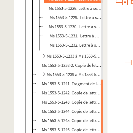
Ms 1553-5-1228. Lettre à ses enfants réunis da
Ms 1553-5-1229. Lettre à ses enfants réunis d
Ms 1553-5-1230. Lettre à ses enfants réunis d
Ms 1553-5-1231. Lettre à Hippolyte et Inès da
Ms 1553-5-1232. Lettre à ses enfants réunis
Ms 1553-5-1233 à Ms 1553-5-1238-1. Copies de 
Ms 1553-5-1238-2. Copie de lettres à Michel Lévy, é
Ms 1553-5-1239 à Ms 1553-5-1240. Fragments de l
Ms 1553-5-1241. Fragment de lettre à ses enfants, 
Ms 1553-5-1242. Copie de lettre à un destinataire 
Ms 1553-5-1243. Copie de lettre à Louise Ségault, 
Ms 1553-5-1244. Copie de lettre à M. Victor Cousin
Ms 1553-5-1245. Copie de lettre à M. Auguste Cavé.
Ms 1553-5-1246. Copie de lettre au ministre de l’Ins