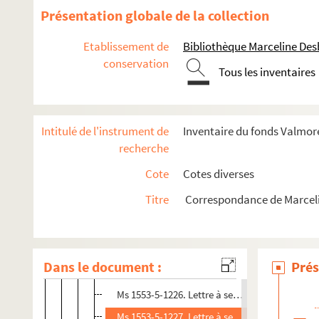
Ms 1553-5-1213. Billet à Hippolyte Valmore, o
Présentation globale de la collection
Ms 1553-5-1214. Billet à Hippolyte Valmore
Etablissement de
Bibliothèque Marceline De
Ms 1553-5-1215. Billet à Pauline Duchambge
conservation
Tous les inventaires
Ms 1553-5-1216. Lettre à Hippolyte Valmore dat
Ms 1553-5-1217. Lettre à Hippolyte Valmore
Ms 1553-5-1218. Copie d’un envoi mis sur un li
Intitulé de l'instrument de
Inventaire du fonds Valmore
Ms 1553-5-1219. Lettre à ses enfants réunis d
recherche
Ms 1553-5-1220. Lettre à Hippolyte et Inès Va
Cote
Cotes diverses
Ms 1553-5-1221. Lettre à Hippolyte et Inès Va
Titre
Correspondance de Marcel
Ms 1553-5-1222. Lettre à ses enfants réunis da
Ms 1553-5-1223. Lettre à ses enfants réunis da
Ms 1553-5-1224. Lettre à ses enfants réunis da
Dans le document :
Prés
Ms 1553-5-1225. Lettre à ses enfants réunis da
Ms 1553-5-1226. Lettre à ses enfants réunis da
Ms 1553-5-1227. Lettre à ses enfants réunis da