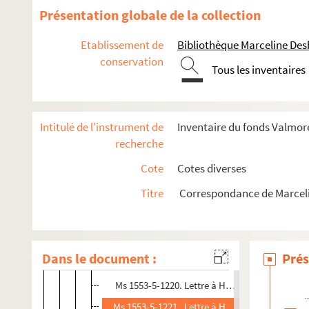
Ms 1553-5-1064 à Ms 1553-5-1083. Copies de let
Présentation globale de la collection
Ms 1553-5-1084 à Ms 1553-5-1109. Copies de let
Etablissement de
Bibliothèque Marceline De
Ms 1553-5-1110 à Ms 1553-5-1149. Copies de let
conservation
Ms 1553-5-1150 à Ms 1553-5-1209. Copies de let
Tous les inventaires
Ms 1553-5-1212 à Ms 1553-5-1232. Copies de lettre
Ms 1553-5-1212. Billet à Hippolyte Valmore
Intitulé de l'instrument de
Inventaire du fonds Valmore
Ms 1553-5-1213. Billet à Hippolyte Valmore, o
recherche
Ms 1553-5-1214. Billet à Hippolyte Valmore
Cote
Cotes diverses
Ms 1553-5-1215. Billet à Pauline Duchambge
Titre
Correspondance de Marcel
Ms 1553-5-1216. Lettre à Hippolyte Valmore dat
Ms 1553-5-1217. Lettre à Hippolyte Valmore
Ms 1553-5-1218. Copie d’un envoi mis sur un li
Dans le document :
Prés
Ms 1553-5-1219. Lettre à ses enfants réunis d
Ms 1553-5-1220. Lettre à Hippolyte et Inès Va
Ms 1553-5-1221. Lettre à Hippolyte et Inès Va