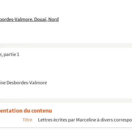
tres au Dr. Auguste Veyne, 1845-1857
tres à Mélanie Waldor, 1831-1851
sbordes-Valmore. Douai, Nord
tres à Ondine Valmore, 1841-1848
tres à Hippolyte Valmore, 1832-1855
s à ses enfants et à Pauline Duchambge
, partie 1
ctobre 1848
ine Desbordes-Valmore
ée du 14 avril 1837, Paris
vre qu’elle offert à Hippolyte.
entation du contenu
atée du 13 mai 1834,Lyon
Titre
Lettres écrites par Marceline à divers corres
lmore datée du 14 septembre 1839, Lyon
lmore datée du 22 septembre 1839, Lyon