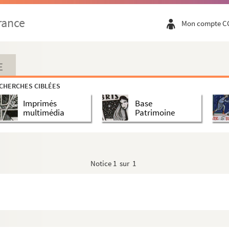
rance
Mon compte C
E
CHERCHES CIBLÉES
Imprimés
Base
multimédia
Patrimoine
Notice
1 sur 1