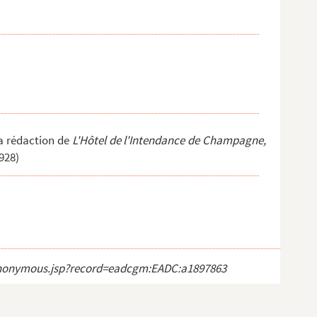
la rédaction de
L'Hôtel de l'Intendance de Champagne,
928)
ct_anonymous.jsp?record=eadcgm:EADC:a1897863