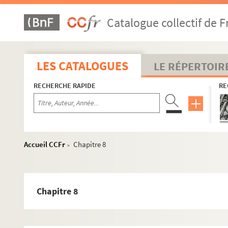
Catalogue collectif de F
LES CATALOGUES
LE RÉPERTOIR
RECHERCHE RAPIDE
RE
Accueil CCFr
Chapitre 8
>
Chapitre 8
BER 1 - BER 3. Education
BER 4-7. Révolution, Empire, Restauration