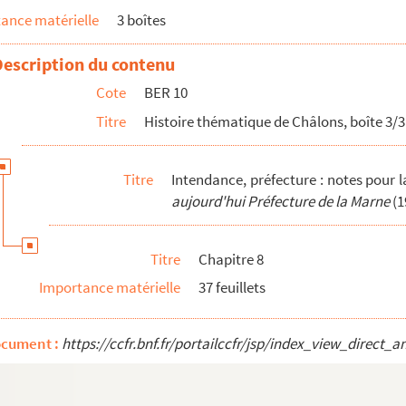
ure - employés du département (vie chère) 1792
ance matérielle
3 boîtes
époque révolutionnaire (chapitre 13)
e mobilier et comment s'y adjoignit une décoration d...
Description du contenu
nais
Cote
BER 10
tion portèrent préjudice à l'Hôtel (chapitre 12)
Titre
Histoire thématique de Châlons, boîte 3/3
us la Révolution, par plusieurs administrations, s...
Titre
Intendance, préfecture : notes pour 
aujourd'hui Préfecture de la Marne
(1
tendance)
porte d'honneur subit différentes retouches (chapit...
Titre
Chapitre 8
son d'arrêt à la ci-devant Intendance - Projet Po...
Importance matérielle
37 feuillets
fut accueillie à l'Intendance (chapitre 15)
ocument :
https://ccfr.bnf.fr/portailccfr/jsp/index_view_dire
tilisé)