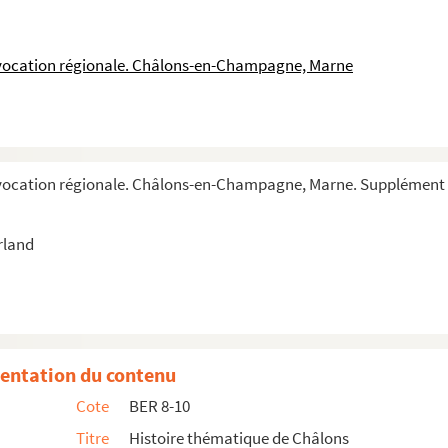
 vocation régionale. Châlons-en-Champagne, Marne
 à M. Guyot, commissaire en vin à Epernay (XVIII
 vocation régionale. Châlons-en-Champagne, Marne. Supplément 
rland
entation du contenu
Cote
BER 8-10
Hôtel de l'Intendance de Champagne, aujourd'hu...
Titre
Histoire thématique de Châlons