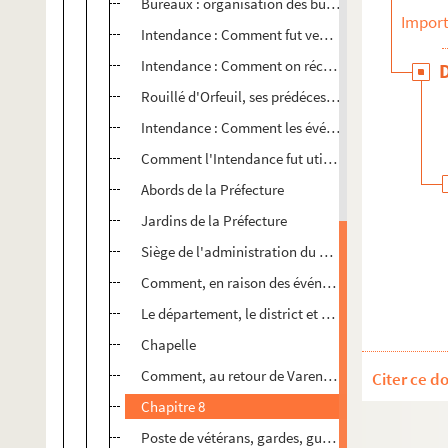
Bureaux : organisation des bureaux de la Préfect
Import
Intendance : Comment fut vendu le mobilier de l'
Intendance : Comment on récupéra une partie de c
Rouillé d'Orfeuil, ses prédécesseurs et les Châlon
Intendance : Comment les événements de la Révolu
Comment l'Intendance fut utilisée ou convoitée, so
Abords de la Préfecture
Jardins de la Préfecture
Siège de l'administration du département (à l'In
Comment, en raison des événements politiques, la 
Le département, le district et son tribunal, la mai
Chapelle
Comment, au retour de Varennes, la famille royale 
Citer ce d
Chapitre 8
Poste de vétérans, gardes, guérites (chapitre 17) (u