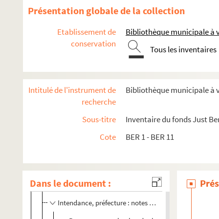
Présentation globale de la collection
BER 8-10. Histoire thématique de Châlons
Etablissement de
Bibliothèque municipale à
BER 8. Histoire thématique de Châlons, boîte 1/3
conservation
BER 9. Histoire thématique de Châlons, boîte 2/3
Tous les inventaires
BER 10. Histoire thématique de Châlons, boîte 3/3
Correspondance de P. Magret, marchand de vin à Paris
Intitulé de l'instrument de
Bibliothèque municipale à
Destruction des souris - avis de la loi d'agriculture
recherche
Prix d'agriculture fondés à Férebriange / Ferbriange
Sous-titre
Inventaire du fonds Just Be
Ladres
Cote
BER 1 - BER 11
Curiosités historiques, idées drôles etc.
Logement des gens de guerre
Mesures, mesurages, poids et mesures
Dans le document :
Prés
Télégraphe Chappe
Intendance, préfecture : notes pour la rédaction de
L'