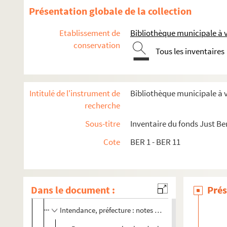
Présentation globale de la collection
BER 8-10. Histoire thématique de Châlons
Etablissement de
Bibliothèque municipale à
BER 8. Histoire thématique de Châlons, boîte 1/3
conservation
BER 9. Histoire thématique de Châlons, boîte 2/3
Tous les inventaires
BER 10. Histoire thématique de Châlons, boîte 3/3
Correspondance de P. Magret, marchand de vin à Paris
Intitulé de l'instrument de
Bibliothèque municipale à
Destruction des souris - avis de la loi d'agriculture
recherche
Prix d'agriculture fondés à Férebriange / Ferbriange
Sous-titre
Inventaire du fonds Just Be
Ladres
Cote
BER 1 - BER 11
Curiosités historiques, idées drôles etc.
Logement des gens de guerre
Mesures, mesurages, poids et mesures
Dans le document :
Prés
Télégraphe Chappe
Intendance, préfecture : notes pour la rédaction de
L'