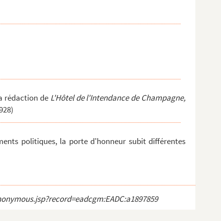
la rédaction de
L'Hôtel de l'Intendance de Champagne,
928)
ts politiques, la porte d'honneur subit différentes
ct_anonymous.jsp?record=eadcgm:EADC:a1897859