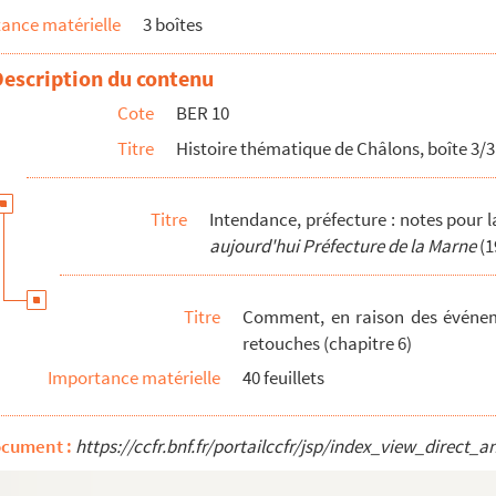
ure - employés du département (vie chère) 1792
ance matérielle
3 boîtes
époque révolutionnaire (chapitre 13)
e mobilier et comment s'y adjoignit une décoration d...
Description du contenu
nais
Cote
BER 10
tion portèrent préjudice à l'Hôtel (chapitre 12)
Titre
Histoire thématique de Châlons, boîte 3/3
us la Révolution, par plusieurs administrations, s...
Titre
Intendance, préfecture : notes pour 
aujourd'hui Préfecture de la Marne
(1
tendance)
porte d'honneur subit différentes retouches (chapit...
Titre
Comment, en raison des événemen
retouches (chapitre 6)
son d'arrêt à la ci-devant Intendance - Projet Po...
Importance matérielle
40 feuillets
fut accueillie à l'Intendance (chapitre 15)
ocument :
https://ccfr.bnf.fr/portailccfr/jsp/index_view_dire
tilisé)