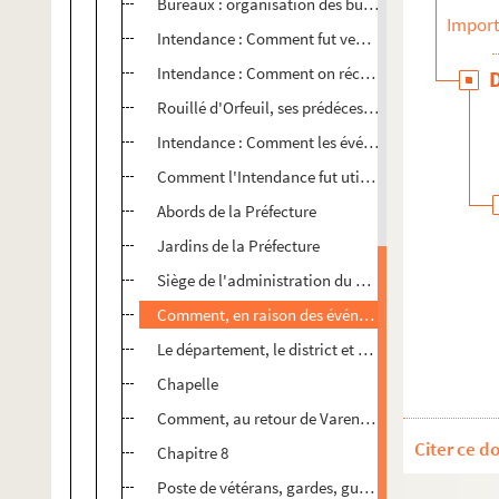
Bureaux : organisation des bureaux de la Préfect
Import
Intendance : Comment fut vendu le mobilier de l'
Intendance : Comment on récupéra une partie de c
Rouillé d'Orfeuil, ses prédécesseurs et les Châlon
Intendance : Comment les événements de la Révolu
Comment l'Intendance fut utilisée ou convoitée, so
Abords de la Préfecture
Jardins de la Préfecture
Siège de l'administration du département (à l'In
Comment, en raison des événements politiques, la 
Le département, le district et son tribunal, la mai
Chapelle
Comment, au retour de Varennes, la famille royale 
Citer ce d
Chapitre 8
Poste de vétérans, gardes, guérites (chapitre 17) (u