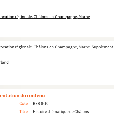
 vocation régionale. Châlons-en-Champagne, Marne
 à M. Guyot, commissaire en vin à Epernay (XVIII
 vocation régionale. Châlons-en-Champagne, Marne. Supplément 
rland
entation du contenu
Cote
BER 8-10
Hôtel de l'Intendance de Champagne, aujourd'hu...
Titre
Histoire thématique de Châlons