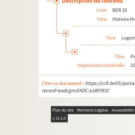
Description du contenu
Cote
BER 10
Titre
Histoire t
Titre
Logem
Titre
Pr
Importance matérielle
21
Citer ce document :
https://ccfr.bnf.fr/por
record=eadcgm:EADC:a1897832
Plan du site
Mentions Légales
Accessibilit
v 31.1.0