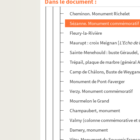
Dans le document :
Conflans-sur-Seine. Monument com
Cheminon. Monument Richelet
Sézanne. Monument commémoratif
Fleury-la-Rivière
Maurupt : croix Meignan [
L'Echo de 
Sainte-Menehould : buste Géraudel, 
Trépail, plaque de marbre (général
Camp de Châlons, Buste de Weygan
Monument de Pont-Faverger
Verzy. Monument commémoratif
Mourmelon le Grand
Champaubert, monument
Valmy (colonne commémorative et s
Damery, monument
Vitry, Monument du Souvenir França