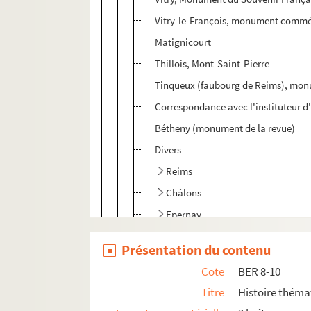
Vitry-le-François, monument commém
Matignicourt
Thillois, Mont-Saint-Pierre
Tinqueux (faubourg de Reims), mon
Correspondance avec l'instituteur d'
Bétheny (monument de la revue)
Divers
Reims
Châlons
Epernay
BER 8-2. Histoire thématique de Châl
Présentation du contenu
BER 9. Histoire thématique de Châlons, b
Cote
BER 8-10
BER 10. Histoire thématique de Châlons, 
Titre
Histoire théma