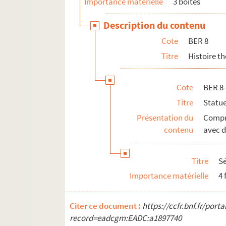
Importance matérielle
3 boîtes
BER 11. Divers
Description du contenu
Cote
BER 8
Titre
Histoire t
Cote
BER 8
Titre
Statue
Présentation du
Compr
contenu
avec d
Titre
S
Importance matérielle
4 
Citer ce document :
https://ccfr.bnf.fr/por
record=eadcgm:EADC:a1897740