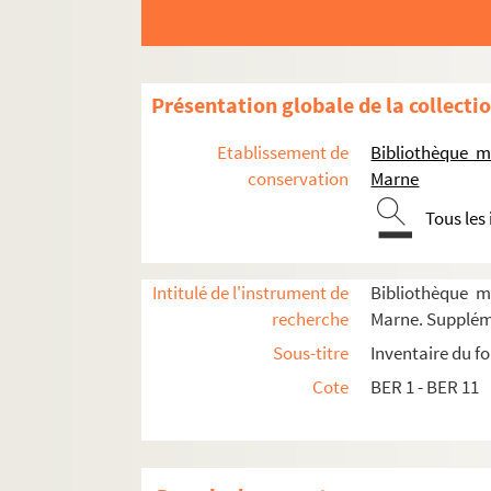
Présentation globale de la collecti
Etablissement de
Bibliothèque m
conservation
Marne
Tous les
BER 1 - BER 3. Education
BER 4-7. Révolution, Empire, Restauration
Intitulé de l'instrument de
Bibliothèque m
BER 8-10. Histoire thématique de Châlons
recherche
Marne. Supplém
Sous-titre
Inventaire du f
BER 8. Histoire thématique de Châlons, boît
Cote
BER 1 - BER 11
BER 8-1. Statues - notices pour les Beau
Monuments civils. Dossier des notice
L'Union républicaine de la Marne
, 4