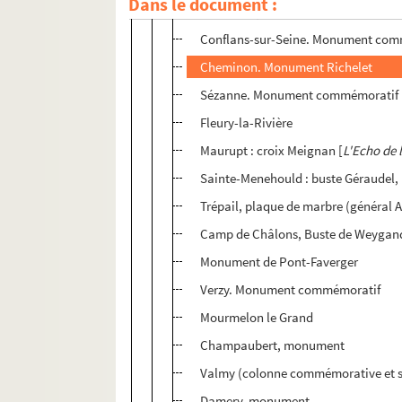
Dans le document :
L'Union républicaine de la Marne
, 4
Conflans-sur-Seine. Monument com
Cheminon. Monument Richelet
Sézanne. Monument commémoratif
Fleury-la-Rivière
Maurupt : croix Meignan [
L'Echo de 
Sainte-Menehould : buste Géraudel, 
Trépail, plaque de marbre (général
Camp de Châlons, Buste de Weygan
Monument de Pont-Faverger
Verzy. Monument commémoratif
Mourmelon le Grand
Champaubert, monument
Valmy (colonne commémorative et s
Damery, monument