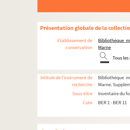
Présentation globale de la collecti
Etablissement de
Bibliothèque m
conservation
Marne
Tous les
BER 1 - BER 3. Education
Intitulé de l'instrument de
Bibliothèque m
BER 4-7. Révolution, Empire, Restauration
recherche
Marne. Supplém
BER 8-10. Histoire thématique de Châlons
Sous-titre
Inventaire du f
Cote
BER 1 - BER 11
BER 8. Histoire thématique de Châlons, boît
BER 8-1. Statues - notices pour les Beau
Monuments civils. Dossier des notice