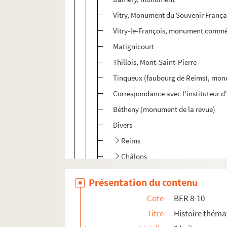
Vitry, Monument du Souvenir França
Vitry-le-François, monument commém
Matignicourt
Thillois, Mont-Saint-Pierre
Tinqueux (faubourg de Reims), mon
Correspondance avec l'instituteur d'
Bétheny (monument de la revue)
Divers
Reims
Châlons
Epernay
Présentation du contenu
BER 8-2. Histoire thématique de Châl
Cote
BER 8-10
BER 9. Histoire thématique de Châlons, b
Titre
Histoire théma
BER 10. Histoire thématique de Châlons, 