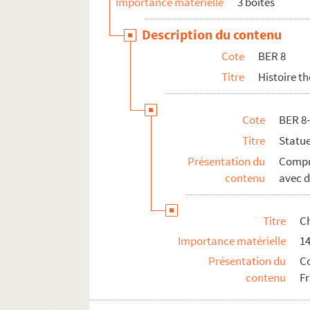
Importance matérielle
3 boîtes
BER 11. Divers
Description du contenu
Cote
BER 8
Titre
Histoire t
Cote
BER 8
Titre
Statue
Présentation du
Compr
contenu
avec d
Titre
C
Importance matérielle
14
Présentation du
C
contenu
Fr