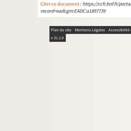
Citer ce document :
https://ccfr.bnf.fr/por
record=eadcgm:EADC:a1897739
Plan du site
Mentions Légales
Accessibilit
v 31.1.0