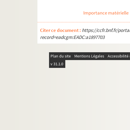
Importance matérielle
Citer ce document :
https://ccfr.bnf.fr/por
record=eadcgm:EADC:a1897703
Plan du site
Mentions Légales
Accessibilit
v 31.1.0