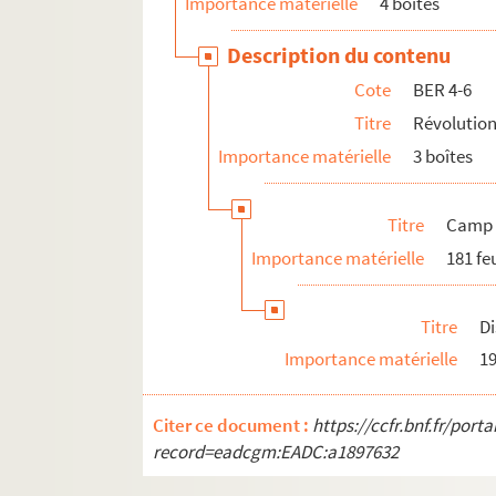
Importance matérielle
4 boîtes
Description du contenu
Cote
BER 4-6
Titre
Révolutio
Importance matérielle
3 boîtes
Titre
Camp 
Importance matérielle
181 feu
Titre
Di
Importance matérielle
19
Citer ce document :
https://ccfr.bnf.fr/por
record=eadcgm:EADC:a1897632