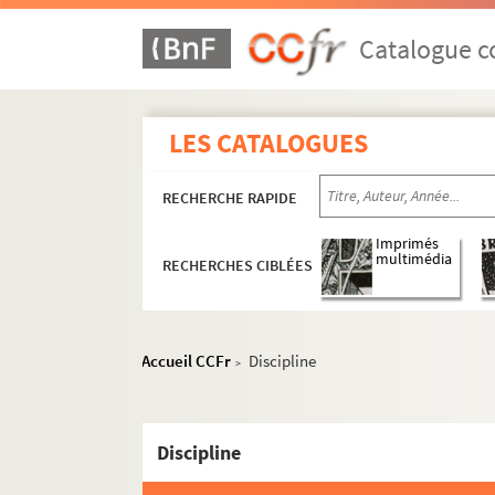
Catalogue co
LES CATALOGUES
RECHERCHE RAPIDE
Imprimés
multimédia
RECHERCHES CIBLÉES
Accueil CCFr
Discipline
BER 1 - BER 3. Education
>
BER 4-7. Révolution, Empire, Restauration
BER 4-6. Révolution
Discipline
Un conflit à Jussecourt-Mirecourt en 179