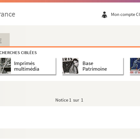
rance
Mon compte C
E
CHERCHES CIBLÉES
Imprimés
Base
multimédia
Patrimoine
Notice
1 sur 1