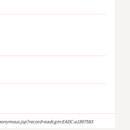
ct_anonymous.jsp?record=eadcgm:EADC:a1897583