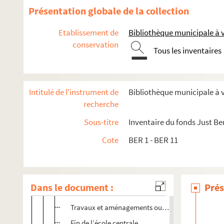
Présentation globale de la collection
Etablissement de
Bibliothèque municipale à
conservation
Tous les inventaires
Intitulé de l'instrument de
Bibliothèque municipale à
recherche
BER 1 - BER 3. Education
Sous-titre
Inventaire du fonds Just Be
BER 1 - 2. Collège de Châlons
Cote
BER 1 - BER 11
BER 3. Education, boîte 3/3
BER 3-1 et 2. Ecole centrale
Dans le document :
Prés
Ans IV-V
Travaux et aménagements ou l’installation
Fin de l’école centrale