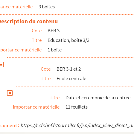
ance matérielle
3 boîtes
Description du contenu
Cote
BER 3
Titre
Education, boîte 3/3
portance matérielle
1 boîte
Cote
BER 3-1 et 2
Titre
Ecole centrale
Titre
Date et cérémonie de la rentrée
Importance matérielle
11 feuillets
ocument :
https://ccfr.bnf.fr/portailccfr/jsp/index_view_dire