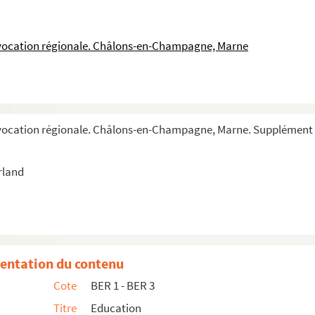
 vocation régionale. Châlons-en-Champagne, Marne
 vocation régionale. Châlons-en-Champagne, Marne. Supplément 
rland
entation du contenu
Cote
BER 1 - BER 3
Titre
Education