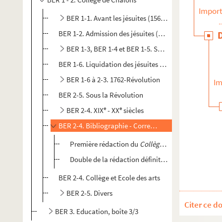
Import
BER 1-1. Avant les jésuites (1560-1618)
BER 1-2. Admission des jésuites (1601-1618)
BER 1-3, BER 1-4 et BER 1-5. Sous les jésuites
BER 1-6. Liquidation des jésuites (1762)
BER 1-6 à 2-3. 1762-Révolution
Im
BER 2-5. Sous la Révolution
e
e
BER 2-4. XIX
- XX
siècles
BER 2-4. Bibliographie - Correspondance avec Pierre 
Première rédaction du
Collège de Châlons-sur-M
Double de la rédaction définitive du
Collège de C
BER 2-4. Collège et Ecole des arts
BER 2-5. Divers
Citer ce d
BER 3. Education, boîte 3/3