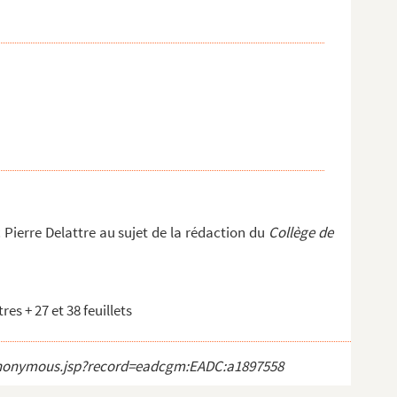
Pierre Delattre au sujet de la rédaction du
Collège de
es + 27 et 38 feuillets
ct_anonymous.jsp?record=eadcgm:EADC:a1897558