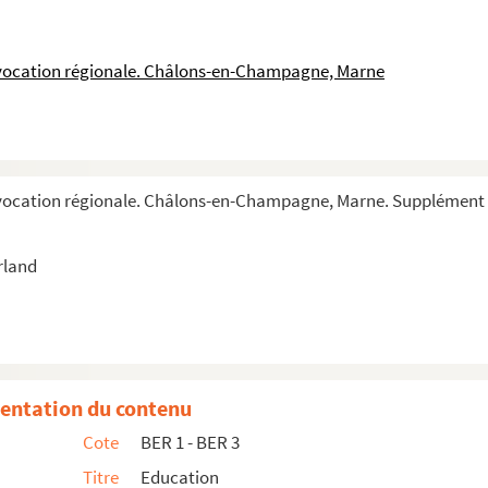
 vocation régionale. Châlons-en-Champagne, Marne
 vocation régionale. Châlons-en-Champagne, Marne. Supplément 
rland
entation du contenu
Cote
BER 1 - BER 3
Titre
Education