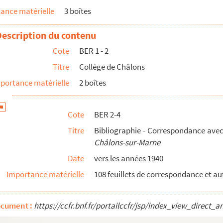
ance matérielle
3 boîtes
Description du contenu
Cote
BER 1 - 2
Titre
Collège de Châlons
portance matérielle
2 boîtes
Cote
BER 2-4
Delattre au sujet de la rédaction du
Collège de Châlons-s...
Titre
Bibliographie - Correspondance avec 
Châlons-sur-Marne
arne
(annulée)
Date
vers les années 1940
hâlons-sur-Marne
Importance matérielle
108 feuillets de correspondance et autr
ocument :
https://ccfr.bnf.fr/portailccfr/jsp/index_view_dire