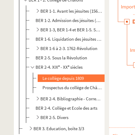
Import
BER 1-1. Avant les jésuites (1560-1618)
BER 1-2. Admission des jésuites (1601-1618)
BER 1-3, BER 1-4 et BER 1-5. Sous les jésuites
BER 1-6. Liquidation des jésuites (1762)
BER 1-6 à 2-3. 1762-Révolution
Im
BER 2-5. Sous la Révolution
e
e
BER 2-4. XIX
- XX
siècles
Le collège depuis 1809
Prospectus du collège de Châlons-sur-Marne, anné
BER 2-4. Bibliographie - Correspondance avec Pierr
BER 2-4. Collège et Ecole des arts
BER 2-5. Divers
BER 3. Education, boîte 3/3