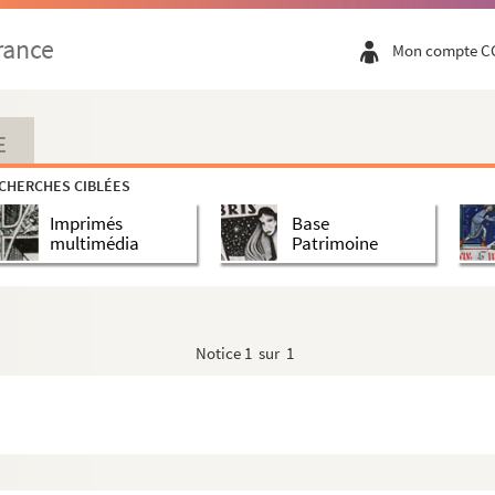
rance
Mon compte C
E
CHERCHES CIBLÉES
Imprimés
Base
multimédia
Patrimoine
Notice
1 sur 1