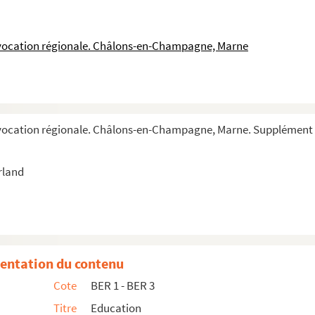
 vocation régionale. Châlons-en-Champagne, Marne
 vocation régionale. Châlons-en-Champagne, Marne. Supplément 
rland
entation du contenu
Cote
BER 1 - BER 3
Titre
Education