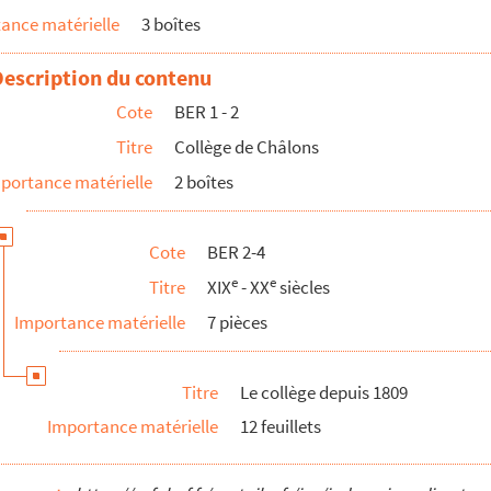
ance matérielle
3 boîtes
Description du contenu
Cote
BER 1 - 2
Titre
Collège de Châlons
portance matérielle
2 boîtes
Cote
BER 2-4
e
e
Titre
XIX
- XX
siècles
es 1903, 1909 et 1936
Importance matérielle
7 pièces
e Delattre au sujet de la rédaction du
Collège de Châlons-s...
Titre
Le collège depuis 1809
Importance matérielle
12 feuillets