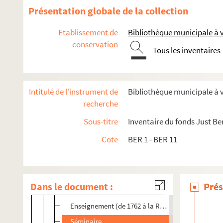
Présentation globale de la collection
BER 1 - 2. Collège de Châlons
Etablissement de
Bibliothèque municipale à
BER 1-1. Avant les jésuites (1560-1618)
conservation
BER 1-2. Admission des jésuites (1601-1618)
Tous les inventaires
BER 1-3, BER 1-4 et BER 1-5. Sous les jésuites
BER 1-6. Liquidation des jésuites (1762)
Intitulé de l'instrument de
Bibliothèque municipale à
BER 1-6 à 2-3. 1762-Révolution
recherche
Discipline
Sous-titre
Inventaire du fonds Just Be
Fondation - legs
Cote
BER 1 - BER 11
Infirmerie
Exercices
Thèses
Dans le document :
Prés
Comptes du collège
Enseignement (de 1762 à la Révolution)
Séminaire