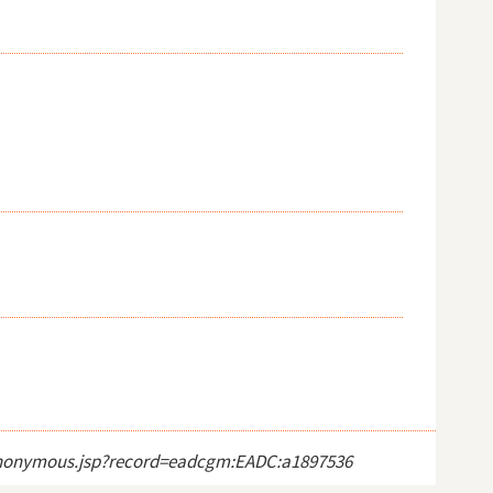
ct_anonymous.jsp?record=eadcgm:EADC:a1897536