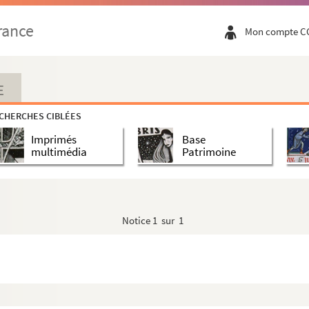
rance
Mon compte C
E
CHERCHES CIBLÉES
Imprimés
Base
multimédia
Patrimoine
Notice
1 sur 1