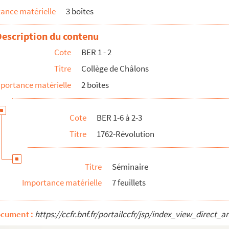
ance matérielle
3 boîtes
Description du contenu
Cote
BER 1 - 2
Titre
Collège de Châlons
portance matérielle
2 boîtes
Cote
BER 1-6 à 2-3
Titre
1762-Révolution
Titre
Séminaire
Importance matérielle
7 feuillets
ocument :
https://ccfr.bnf.fr/portailccfr/jsp/index_view_dire