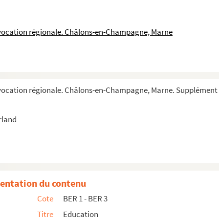
 vocation régionale. Châlons-en-Champagne, Marne
 vocation régionale. Châlons-en-Champagne, Marne. Supplément 
rland
entation du contenu
Cote
BER 1 - BER 3
Titre
Education