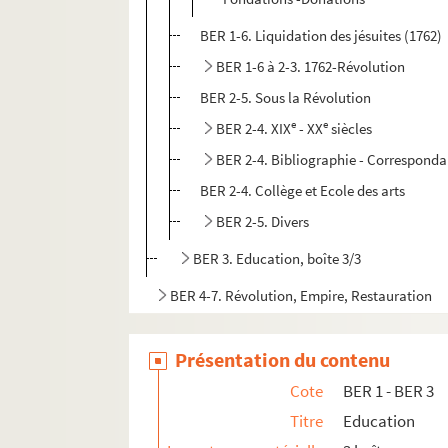
BER 1-6. Liquidation des jésuites (1762)
BER 1-6 à 2-3. 1762-Révolution
BER 2-5. Sous la Révolution
e
e
BER 2-4. XIX
- XX
siècles
BER 2-4. Bibliographie - Correspondan
BER 2-4. Collège et Ecole des arts
BER 2-5. Divers
BER 3. Education, boîte 3/3
BER 4-7. Révolution, Empire, Restauration
BER 8-10. Histoire thématique de Châlons
Présentation du contenu
BER 11. Divers
Cote
BER 1 - BER 3
Titre
Education