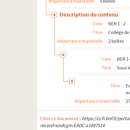
Importance matérielle
3 boîtes
Description du contenu
Cote
BER 1 - 2
Titre
Collège de
Importance matérielle
2 boîtes
Cote
BER 1-
Titre
Sous l
Titre
E
ma
Importance matérielle
27
Citer ce document :
https://ccfr.bnf.fr/por
record=eadcgm:EADC:a1897514