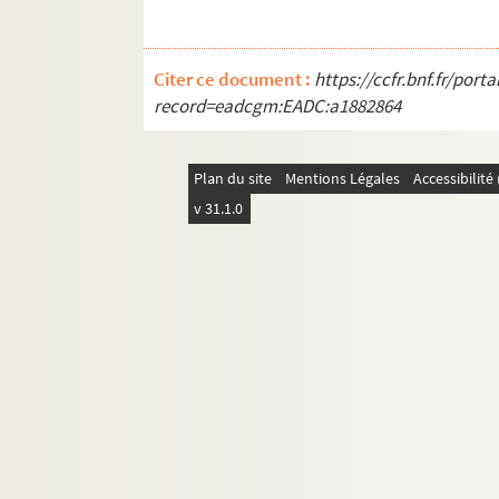
Citer ce document :
https://ccfr.bnf.fr/por
record=eadcgm:EADC:a1882864
Plan du site
Mentions Légales
Accessibilit
v 31.1.0