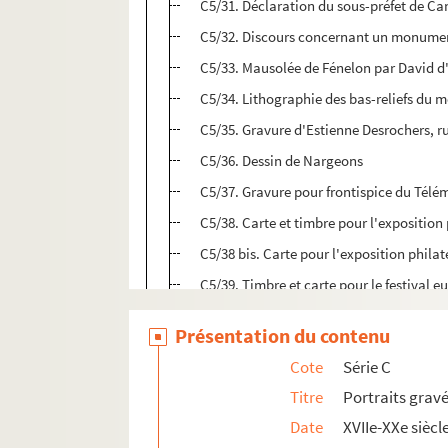
C5/31. Déclaration du sous-préfet de Ca
C5/32. Discours concernant un monumen
C5/33. Mausolée de Fénelon par David d'
C5/34. Lithographie des bas-reliefs du
C5/35. Gravure d'Estienne Desrochers, r
C5/36. Dessin de Nargeons
C5/37. Gravure pour frontispice du Tél
C5/38. Carte et timbre pour l'exposition
C5/38 bis. Carte pour l'exposition phila
C5/39. Timbre et carte pour le festival e
C5/40. Portrait gravé par Leroux d'aprè
Présentation du contenu
C5/41. Portrait gravé par Dupin d'après 
Cote
Série C
C5/42. Biographie de Fénelon accompagn
Titre
Portraits grav
C5/43. Portrait de Jeanne-Marie de la M
Date
XVIIe-XXe siècl
C5/44. Notice de Jeanne-Marie de la Mo