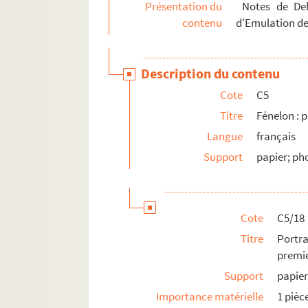
Présentation du
Notes de Dela
C5/45. Arrêt du conseil du roi du 21 sep
contenu
d'Emulation de
C5/46. Lithographie des frères Becquet à
C5/47 à 48. Bois gravé par Godard II po
Description du contenu
C6. Portraits originaux
Cote
C5
Série D. Bibliothèque d’imprimés fénelonniens
Titre
Fénelon : p
Langue
français
Support
papier; ph
Cote
C5/18
Titre
Portr
premie
Support
papie
Importance matérielle
1 pièc