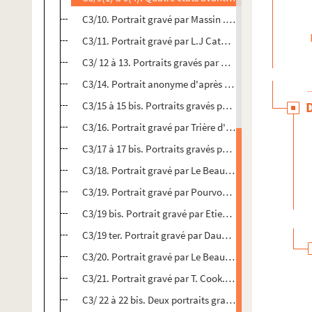
C3/10. Portrait gravé par Massin . Se trouve à Paris 
C3/11. Portrait gravé par L.J Cathelin d'après un tabl
C3/ 12 à 13. Portraits gravés par Ballin d'après un tab
C3/14. Portrait anonyme d'après un tableau de Bailleu
C3/15 à 15 bis. Portraits gravés par Jehotte sur papier
C3/16. Portrait gravé par Trière d'après Vivien et Maré
C3/17 à 17 bis. Portraits gravés par Massard : état défi
C3/18. Portrait gravé par Le Beau. Se trouve à l'adress
C3/19. Portrait gravé par Pourvoyeur d'après un tabl
C3/19 bis. Portrait gravé par Etienne Desrochers rue 
C3/19 ter. Portrait gravé par Daumont , successeur de
C3/20. Portrait gravé par Le Beau. A Paris, chez Mon
C3/21. Portrait gravé par T. Cook. Titre de la gravure 
C3/ 22 à 22 bis. Deux portraits gravés par François sur