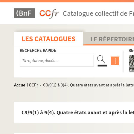
Catalogue collectif de F
LES CATALOGUES
LE RÉPERTOIR
RECHERCHE RAPIDE
RE
Accueil CCFr
C3/9(1) à 9(4). Quatre états avant et après la le
>
C3/9(1) à 9(4). Quatre états avant et après la 
Série A. Autographes de François de Salignac de la Moth
AA. Copie manuscrite de la Vie de Fénelon par le Père de Que
série B. Boîtes d’archives sur Fénelon