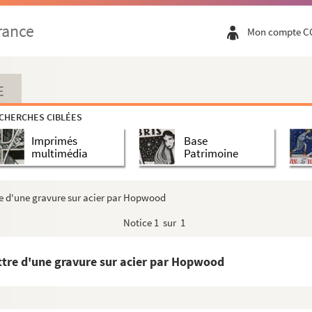
rance
Mon compte C
E
CHERCHES CIBLÉES
Imprimés
Base
multimédia
Patrimoine
ttre d'une gravure sur acier par Hopwood
Notice
1 sur 1
lettre d'une gravure sur acier par Hopwood
e Fénelon, archevêque-duc de Cambray
rbeuf