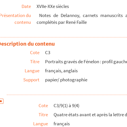
Date
XVIIe-XXe siècles
chez Ménard et Desenne rue Git de France
Présentation du
Notes de Delannoy, carnets manuscrits a
eau de Vivien
contenu
complétés par René Faille
leau de Vivien
l : frontispice d'une édition du Télémaque
Description du contenu
 de chine et de vélin
chal. Etat avant la lettre
Cote
C3
nitif et épreuve avant la lettre
Titre
Portraits gravés de Fénelon : profil gauch
e : "A Paris chez Esnauts et Rapilly"
Langue
français, anglais
eau de Daulé
Support
papier/ photographie
Saint-Jacques près les Mathurins. Légende de six vers.
 Petit et Desrochers
dhard
Cote
C3/9(1) à 9(4)
en anglais
Titre
Quatre états avant et après la lettre
 papier de chine
Langue
français