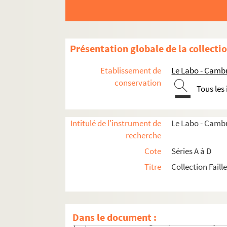
C2/13 bis. Portrait gravé par Bertonnier
C2/14 à 14 bis. Deux portraits gravés pa
C2/15. Portrait anonyme
Présentation globale de la collecti
C2/16. Portrait gravé par Dequevauviller
C2/17 à 17 bis. Deux lithographies de De
Etablissement de
Le Labo - Camb
C2/18. Portrait gravé par Ambroise Tard
conservation
Tous les
C2/19 à 19 bis. Portrait gravés par Fiqu
C2/20. Portrait gravé par G.F Gaucher d'
Intitulé de l'instrument de
Le Labo - Cambr
C2/21. Portrait gravé par G.B. Compagn
recherche
C2/22. Portrait gravé par Gaucher d'après
Cote
Séries A à D
C2/23. Lithographie réalisée par H. Garni
Titre
Collection Faill
C2/24. Détail du fronton du Panthéon sc
C2/25. Portrait dessiné et gravé par Aug
C2/26. Portrait gravé par A. Ethiou d'ap
Dans le document :
C2/27. Portrait gravé par Barthélémy Ro