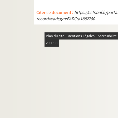
Citer ce document :
https://ccfr.bnf.fr/por
record=eadcgm:EADC:a1882780
Plan du site
Mentions Légales
Accessibilit
v 31.1.0